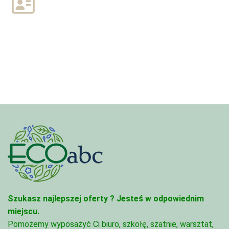
Szukasz najlepszej oferty ?
Jesteś w odpowiednim
miejscu.
Pomożemy wyposażyć Ci biuro, szkołę, szatnie, warsztat,