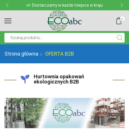
Dostarczamy w każde miejsce w kraju
0
Pole
wyszukiwania
Strona główna
OFERTA B2B
Hurtownia opakowań
ekologicznych B2B