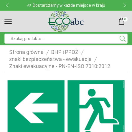
Dostarczamy w każde miejsce w kraju
0
Pole
wyszukiwania
Strona główna
BHP i PPOŻ
/
/
znaki bezpieczeństwa - ewakuacja
/
Znaki ewakuacyjne - PN-EN-ISO 7010:2012