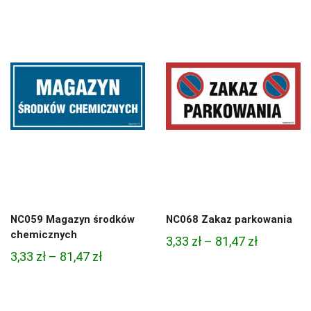
NC059 Magazyn środków
NC068 Zakaz parkowania
chemicznych
Zakres
3,33
zł
–
81,47
zł
Zakres
3,33
zł
–
81,47
zł
cen:
cen:
od
od
3,33 zł