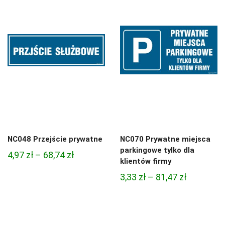
3,33 zł
do
do
81,47 zł
81,47 zł
NC048 Przejście prywatne
NC070 Prywatne miejsca
parkingowe tylko dla
Zakres
4,97
zł
–
68,74
zł
klientów firmy
cen:
Zakres
3,33
zł
–
81,47
zł
od
cen:
4,97 zł
od
do
3,33 zł
68,74 zł