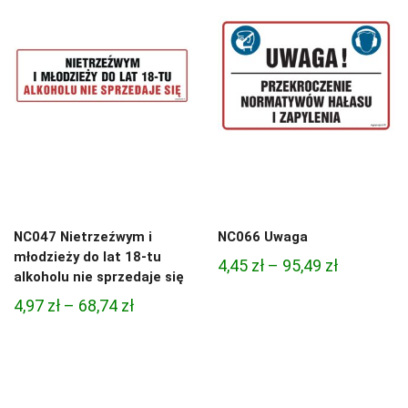
do
81,47 zł
NC047 Nietrzeźwym i
NC066 Uwaga
młodzieży do lat 18-tu
Zakres
4,45
zł
–
95,49
zł
alkoholu nie sprzedaje się
cen:
Zakres
4,97
zł
–
68,74
zł
od
cen:
4,45 zł
od
do
4,97 zł
95,49 zł
do