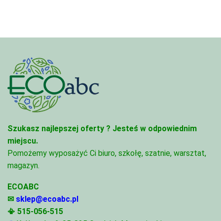
68,74 zł
Szukasz najlepszej oferty ?
Jesteś w odpowiednim
miejscu.
Pomożemy wyposażyć Ci biuro, szkołę, szatnie, warsztat,
magazyn.
ECOABC
✉
sklep@ecoabc.pl
📳
515-056-515