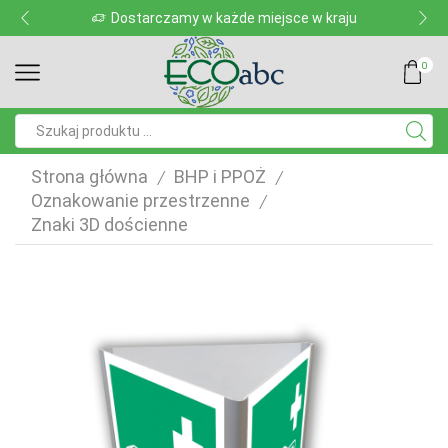
Dostarczamy w każde miejsce w kraju
0
Pole
wyszukiwania
Strona główna
BHP i PPOŻ
/
/
Oznakowanie przestrzenne
/
Znaki 3D dościenne