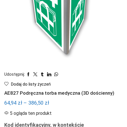
Udostępnij:
Dodaj do listy życzeń
AE827 Podręczna torba medyczna (3D dościenny)
Zakres
64,94
zł
–
386,50
zł
cen:
5 ogląda ten produkt
od
Kod identyfikacyjny, w kontekście