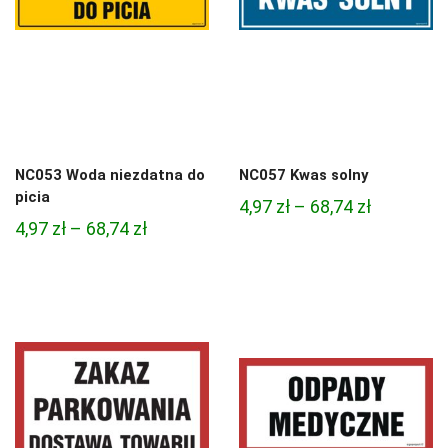
NC053 Woda niezdatna do
NC057 Kwas solny
picia
Zakres
4,97
zł
–
68,74
zł
Zakres
4,97
zł
–
68,74
zł
cen:
cen:
od
od
4,97 zł
4,97 zł
do
do
68,74 zł
68,74 zł