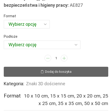
64,94 zł
bezpieczeństwa i higieny pracy:
AE827
do
386,50 zł
Format
Podłoże
ilość
AE827
Podręczna
Dodaj do koszyka
torba
medyczna
Kategoria:
Znaki 3D dościenne
(3D
dościenny)
Format
10 x 10 cm, 15 x 15 cm, 20 x 20 cm, 25
x 25 cm, 35 x 35 cm, 50 x 50 cm