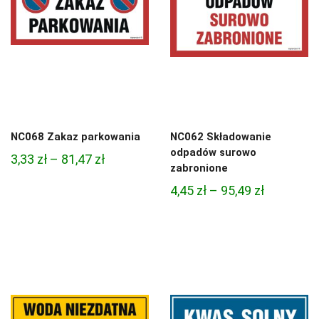
NC068 Zakaz parkowania
NC062 Składowanie
odpadów surowo
Zakres
3,33
zł
–
81,47
zł
zabronione
cen:
Zakres
4,45
zł
–
95,49
zł
od
cen:
3,33 zł
od
do
4,45 zł
81,47 zł
do
95,49 zł