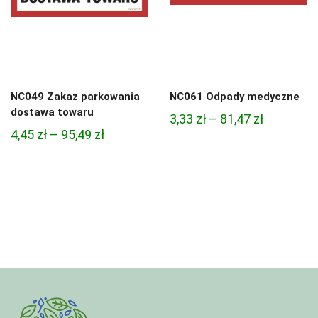
NC049 Zakaz parkowania
NC061 Odpady medyczne
dostawa towaru
Zakres
3,33
zł
–
81,47
zł
Zakres
4,45
zł
–
95,49
zł
cen:
cen:
od
od
3,33 zł
4,45 zł
do
do
81,47 zł
95,49 zł