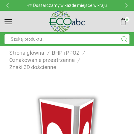
Dostarczamy w każde miejsce w kraju
0
Pole
wyszukiwania
Strona główna
BHP i PPOŻ
/
/
Oznakowanie przestrzenne
/
Znaki 3D dościenne