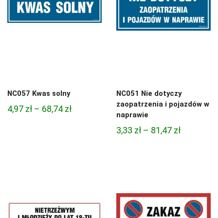
NC057 Kwas solny
NC051 Nie dotyczy
zaopatrzenia i pojazdów w
Zakres
4,97
zł
–
68,74
zł
naprawie
cen:
Zakres
3,33
zł
–
81,47
zł
od
cen:
4,97 zł
od
do
3,33 zł
68,74 zł
do
81,47 zł