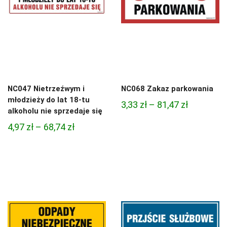
NC047 Nietrzeźwym i
NC068 Zakaz parkowania
młodzieży do lat 18-tu
Zakres
3,33
zł
–
81,47
zł
alkoholu nie sprzedaje się
cen:
Zakres
4,97
zł
–
68,74
zł
od
cen:
3,33 zł
od
do
4,97 zł
81,47 zł
do
68,74 zł