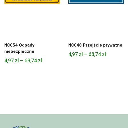
NC054 Odpady
NC048 Przejście prywatne
niebezpieczne
Zakres
4,97
zł
–
68,74
zł
Zakres
4,97
zł
–
68,74
zł
cen:
cen:
od
od
4,97 zł
4,97 zł
do
do
68,74 zł
68,74 zł