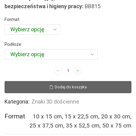
72,81 zł
bezpieczeństwa i higieny pracy:
BB815
do
527,78 zł
Format
Podłoże
ilość
BB815
Zawór
Dodaj do koszyka
hydrantowy
(3D
Kategoria:
Znaki 3D dościenne
dościenny)
Format
10 x 15 cm, 15 x 22,5 cm, 20 x 30 cm,
25 x 37,5 cm, 35 x 52,5 cm, 50 x 75 cm