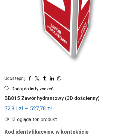
Udostępnij:
Dodaj do listy życzeń
BB815 Zawór hydrantowy (3D dościenny)
Zakres
72,81
zł
–
527,78
zł
cen:
13 ogląda ten produkt
od
Kod identyfikacyjny, w kontekście