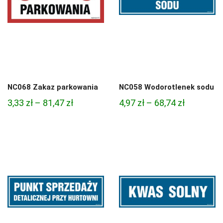
NC068 Zakaz parkowania
NC058 Wodorotlenek sodu
Zakres
Zakres
3,33
zł
–
81,47
zł
4,97
zł
–
68,74
zł
cen:
cen:
od
od
3,33 zł
4,97 zł
do
do
81,47 zł
68,74 zł