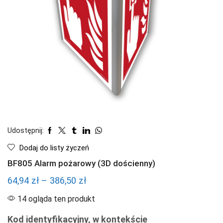
Udostępnij:
Dodaj do listy życzeń
BF805 Alarm pożarowy (3D dościenny)
Zakres
64,94
zł
–
386,50
zł
cen:
14 ogląda ten produkt
od
Kod identyfikacyjny, w kontekście