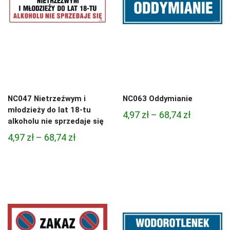
NC047 Nietrzeźwym i
NC063 Oddymianie
młodzieży do lat 18-tu
Zakres
4,97
zł
–
68,74
zł
alkoholu nie sprzedaje się
cen:
Zakres
4,97
zł
–
68,74
zł
od
cen:
4,97 zł
od
do
4,97 zł
68,74 zł
do
68,74 zł