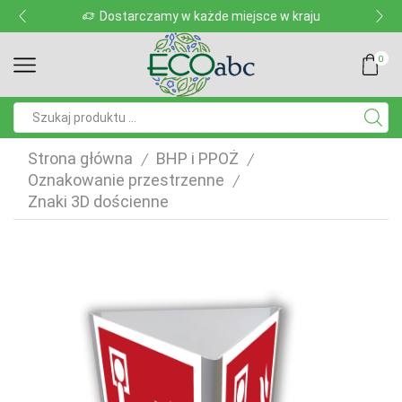
Dostarczamy w każde miejsce w kraju
0
Pole
wyszukiwania
Strona główna
BHP i PPOŻ
/
/
Oznakowanie przestrzenne
/
Znaki 3D dościenne