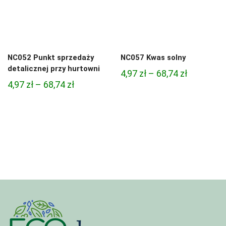
NC052 Punkt sprzedaży
NC057 Kwas solny
detalicznej przy hurtowni
Zakres
4,97
zł
–
68,74
zł
Zakres
4,97
zł
–
68,74
zł
cen:
cen:
od
od
4,97 zł
4,97 zł
do
do
68,74 zł
68,74 zł