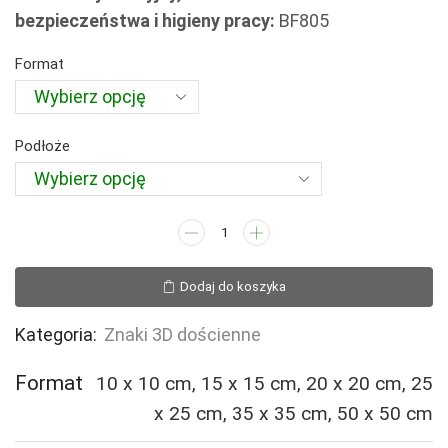
64,94 zł
bezpieczeństwa i higieny pracy:
BF805
do
386,50 zł
Format
Podłoże
ilość
BF805
Alarm
Dodaj do koszyka
pożarowy
(3D
Kategoria:
Znaki 3D dościenne
dościenny)
Format
10 x 10 cm, 15 x 15 cm, 20 x 20 cm, 25
x 25 cm, 35 x 35 cm, 50 x 50 cm