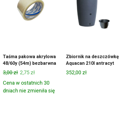
Taśma pakowa akrylowa
Zbiornik na deszczówkę
48/60y (54m) bezbarwna
Aquacan 210l antracyt
res
Pierwotna
Aktualna
3,00
zł
2,75
zł
352,00
zł
:
cena
cena
Cena w ostatnich 30
wynosiła:
wynosi:
dniach nie zmieniła się
00 zł
3,00 zł.
2,75 zł.
00 zł