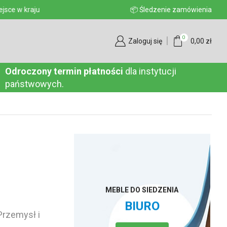
aju
📦 Śledzenie zamówienia
0
Zaloguj się
0,00
zł
Odroczony termin płatności
dla instytucji
państwowych.
MEBLE DO SIEDZENIA
BIURO
Przemysł i