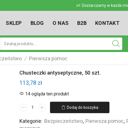
 w kraju
Dostarczamy w każde miejsce w kr
SKLEP
BLOG
O NAS
B2B
KONTAKT
Pole
wyszukiwania
czeństwo
Pierwsza pomoc
/
Chusteczki antyseptyczne, 50 szt.
113,78
zł
14 ogląda ten produkt
ilość
Dodaj do koszyka
Chusteczki
antyseptyczne,
Kategorie:
Bezpieczeństwo
,
Pierwsza pomoc
,