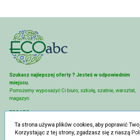
Szukasz najlepszej oferty ?
Jesteś w odpowiednim
miejscu.
Pomożemy wyposażyć Ci biuro, szkołę, szatnie, warsztat,
magazyn.
ECOABC
✉
sklep@ecoabc.pl
Ta strona używa plików cookies, aby poprawić Two
📳
515-056-515
Korzystając z tej strony, zgadzasz się z naszą
Pol
♻
Królewska 6, 05-825 Grodzisk Mazowiecki