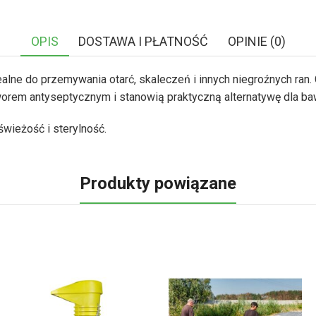
OPIS
DOSTAWA I PŁATNOŚĆ
OPINIE (0)
lne do przemywania otarć, skaleczeń i innych niegroźnych ran.
tworem antyseptycznym i stanowią praktyczną alternatywę dla b
wieżość i sterylność.
Produkty powiązane