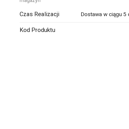
50
magazyn
szt.
Czas Realizacji
Dostawa w ciągu 5 
Kod Produktu