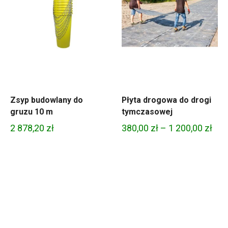
Zsyp budowlany do
Płyta drogowa do drogi
gruzu 10 m
tymczasowej
Zak
2 878,20
zł
380,00
zł
–
1 200,00
zł
cen
od
380,
do
1
200,