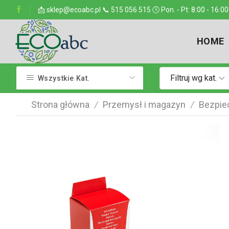
ejsce w kraju
📩 sklep@ecoabc.pl 📞 515 056 515 🕓 Pon. - Pt: 8:00 - 16:00
Dostarczamy w każde miejsce
HOME
Filtruj wg kat.
Wszystkie Kat.
Strona główna
Przemysł i magazyn
Bezpie
/
/