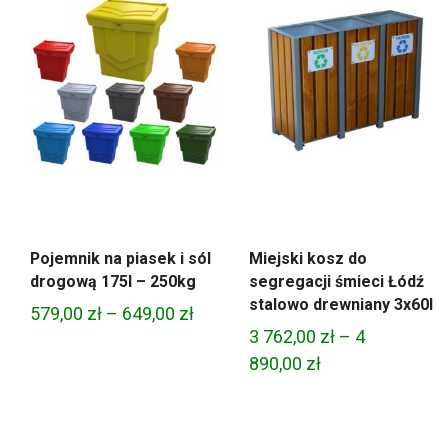
Pojemnik na piasek i sól
Miejski kosz do
drogową 175l – 250kg
segregacji śmieci Łódź
stalowo drewniany 3x60l
Zakres
579,00
zł
–
649,00
zł
3 762,00
zł
–
4
cen:
Zakres
890,00
zł
od
cen:
579,00 zł
od
do
3
649,00 zł