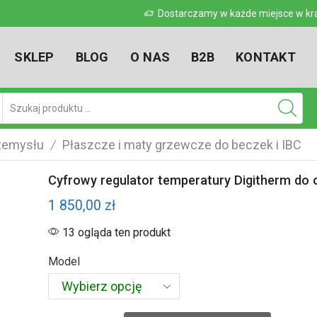
 w kraju
Dostarczamy w każde miejsce w kr
SKLEP
BLOG
O NAS
B2B
KONTAKT
Pole
wyszukiwania
rzemysłu
Płaszcze i maty grzewcze do beczek i IBC
/
Cyfrowy regulator temperatury Digitherm do
1 850,00
zł
13 ogląda ten produkt
Model