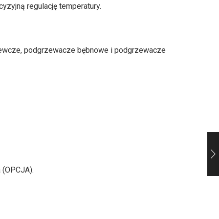
yzyjną regulację temperatury.
grzewcze, podgrzewacze bębnowe i podgrzewacze
a (OPCJA).