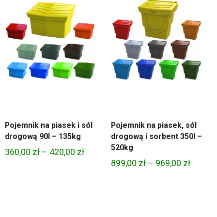
Pojemnik na piasek i sól
Pojemnik na piasek, sól
drogową 90l – 135kg
drogową i sorbent 350l –
520kg
Zakres
360,00
zł
–
420,00
zł
na
Zakres
899,00
zł
–
969,00
zł
cen:
cen:
od
:
od
360,00 zł
zł.
899,00 
do
do
420,00 zł