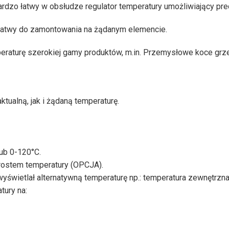
rdzo łatwy w obsłudze regulator temperatury umożliwiający prec
t łatwy do zamontowania na żądanym elemencie.
peraturę szerokiej gamy produktów, m.in. Przemysłowe koce 
tualną, jak i żądaną temperaturę.
lub 0-120°C.
ostem temperatury (OPCJA).
yświetlał alternatywną temperaturę np.: temperatura zewnętrzn
tury na: