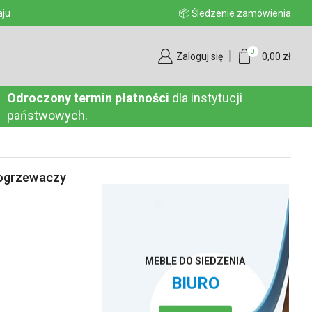
aju
📦 Śledzenie zamówienia
0
Zaloguj się
0,00
zł
Odroczony termin płatności
dla instytucji
państwowych.
 ogrzewaczy
MEBLE DO SIEDZENIA
BIURO