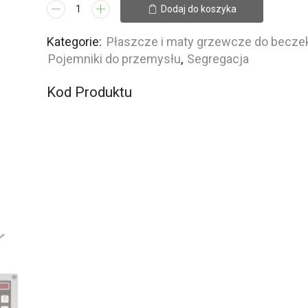
ilość
Dodaj do koszyka
Cyfrowy
regulator
Kategorie:
Płaszcze i maty grzewcze do beczek
temperatury
Pojemniki do przemysłu
,
Segregacja
Digitherm
Kod Produktu
do
ogrzewaczy