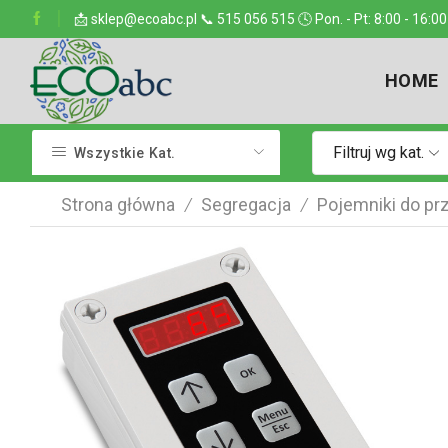
ejsce w kraju
📩 sklep@ecoabc.pl 📞 515 056 515 🕓 Pon. - Pt: 8:00 - 16:00
Dostarczamy w każde miejsce
HOME
Filtruj wg kat.
Wszystkie Kat.
Strona główna
Segregacja
Pojemniki do p
/
/