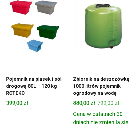
Pojemnik na piasek i sól
Zbiornik na deszczówkę
drogową 80L – 120 kg
1000 litrów pojemnik
ROTEKO
ogrodowy na wodę
Pierwotna
Aktual
399,00
zł
880,00
zł
799,00
zł
cena
cena
Cena w ostatnich 30
wynosiła:
wynosi
dniach nie zmieniła się
880,00 zł.
799,00 