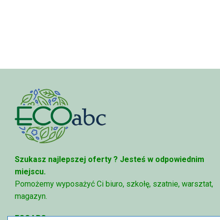
762,00 zł
do
4
890,00 zł
Szukasz najlepszej oferty ?
Jesteś w odpowiednim
miejscu.
Pomożemy wyposażyć Ci biuro, szkołę, szatnie, warsztat,
magazyn.
ECOABC