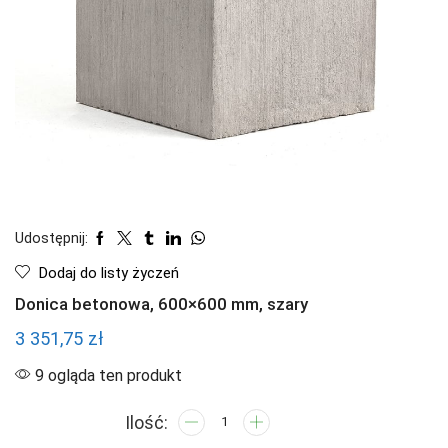
Udostępnij:
Dodaj do listy życzeń
Donica betonowa, 600×600 mm, szary
3 351,75
zł
9 ogląda ten produkt
ilość
Donica