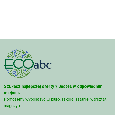
Szukasz najlepszej oferty ?
Jesteś w odpowiednim
miejscu.
Pomożemy wyposażyć Ci biuro, szkołę, szatnie, warsztat,
magazyn.