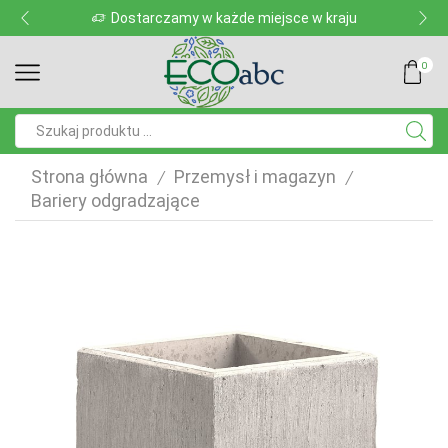
Dostarczamy w każde miejsce w kraju
0
Pole
wyszukiwania
Strona główna
Przemysł i magazyn
/
/
Bariery odgradzające