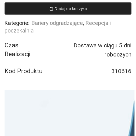
betonowa,
Dodaj do koszyka
600x600
mm,
Kategorie:
Bariery odgradzające
,
Recepcja i
szary
poczekalnia
Czas
Dostawa w ciągu 5 dni
Realizacji
roboczych
Kod Produktu
310616