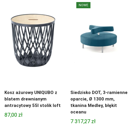
NOWE
Kosz ażurowy UNIQUBO z
Siedzisko DOT, 3-ramienne
blatem drewnianym
oparcie, Ø 1300 mm,
antracytowy 55l stolik loft
tkanina Medley, błękit
oceanu
87,00
zł
7 317,27
zł