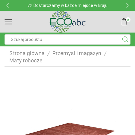
Dostarczamy w każde miejsce w kraju
0
Pole
wyszukiwania
Strona główna
Przemysł i magazyn
/
/
Maty robocze