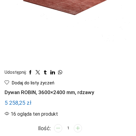
Udostępnij:
Dodaj do listy życzeń
Dywan ROBIN, 3600×2400 mm, rdzawy
5 258,25
zł
16 ogląda ten produkt
ilość
Dywan