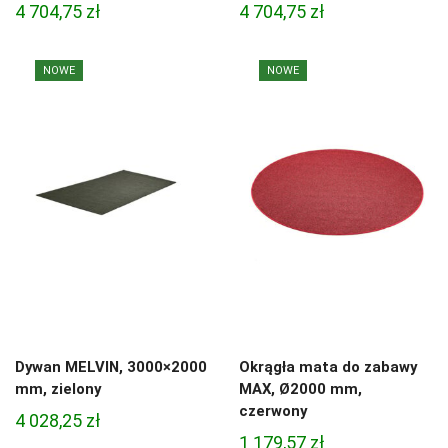
4 704,75
zł
4 704,75
zł
NOWE
NOWE
Dywan MELVIN, 3000×2000
Okrągła mata do zabawy
mm, zielony
MAX, Ø2000 mm,
czerwony
4 028,25
zł
1 179,57
zł