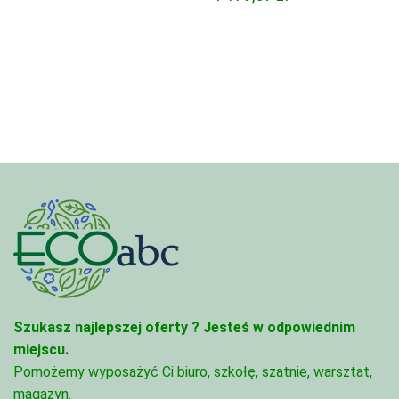
Szukasz najlepszej oferty ?
Jesteś w odpowiednim
miejscu.
Pomożemy wyposażyć Ci biuro, szkołę, szatnie, warsztat,
magazyn.