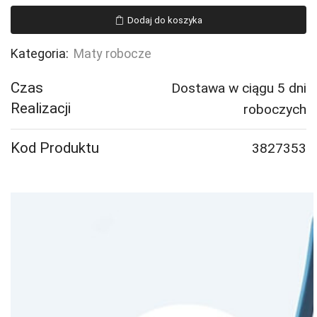
ROBIN,
Dodaj do koszyka
3600x2400
mm,
Kategoria:
Maty robocze
rdzawy
Czas
Dostawa w ciągu 5 dni
Realizacji
roboczych
Kod Produktu
3827353