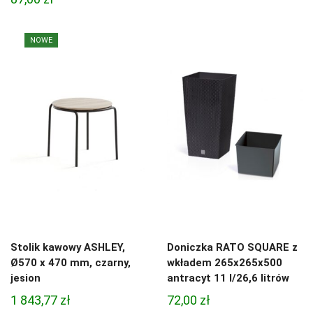
NOWE
Stolik kawowy ASHLEY,
Doniczka RATO SQUARE z
Ø570 x 470 mm, czarny,
wkładem 265x265x500
jesion
antracyt 11 l/26,6 litrów
1 843,77
zł
72,00
zł