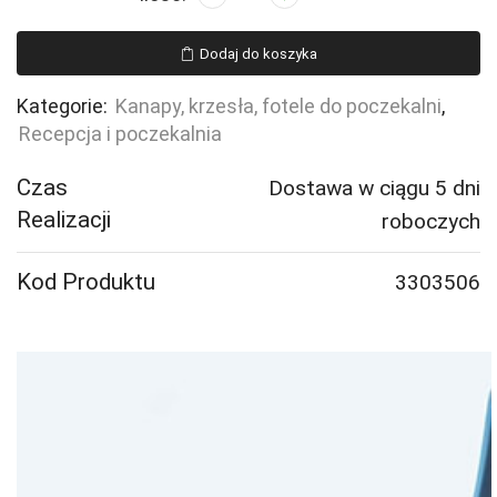
Fotel
EASY,
Dodaj do koszyka
rama
ciemne
Kategorie:
Kanapy, krzesła, fotele do poczekalni
,
drewno,
Recepcja i poczekalnia
tkanina
Medley,
Czas
Dostawa w ciągu 5 dni
błękit
Realizacji
roboczych
oceanu
Kod Produktu
3303506