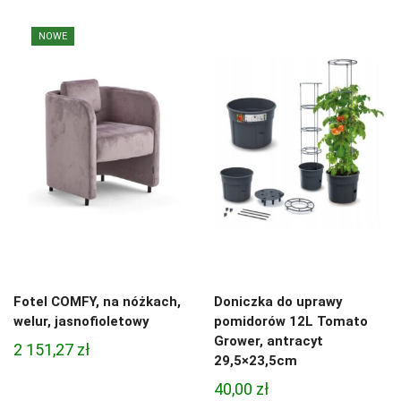
NOWE
Fotel COMFY, na nóżkach,
Doniczka do uprawy
welur, jasnofioletowy
pomidorów 12L Tomato
Grower, antracyt
2 151,27
zł
29,5×23,5cm
40,00
zł