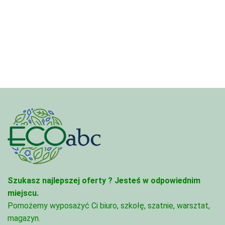
Szukasz najlepszej oferty ?
Jesteś w odpowiednim
miejscu.
Pomożemy wyposażyć Ci biuro, szkołę, szatnie, warsztat,
magazyn.