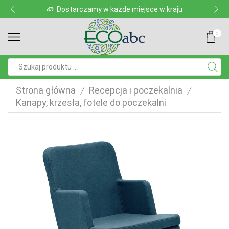
Dostarczamy w każde miejsce w kraju
0
Pole
wyszukiwania
Strona główna
Recepcja i poczekalnia
/
/
Kanapy, krzesła, fotele do poczekalni