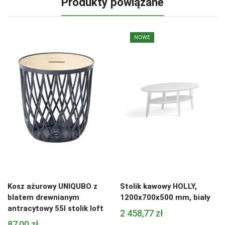
Produkty powiązane
NOWE
Kosz ażurowy UNIQUBO z
Stolik kawowy HOLLY,
blatem drewnianym
1200x700x500 mm, biały
antracytowy 55l stolik loft
2 458,77
zł
87,00
zł