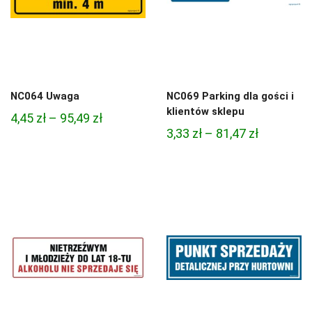
NC064 Uwaga
NC069 Parking dla gości i
klientów sklepu
Zakres
4,45
zł
–
95,49
zł
Zakres
3,33
zł
–
81,47
zł
cen:
cen:
od
od
4,45 zł
3,33 zł
do
do
95,49 zł
81,47 zł