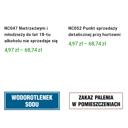
NC047 Nietrzeźwym i
NC052 Punkt sprzedaży
młodzieży do lat 18-tu
detalicznej przy hurtowni
alkoholu nie sprzedaje się
Zakres
4,97
zł
–
68,74
zł
Zakres
4,97
zł
–
68,74
zł
cen:
cen:
od
od
4,97 zł
4,97 zł
do
do
68,74 zł
68,74 zł