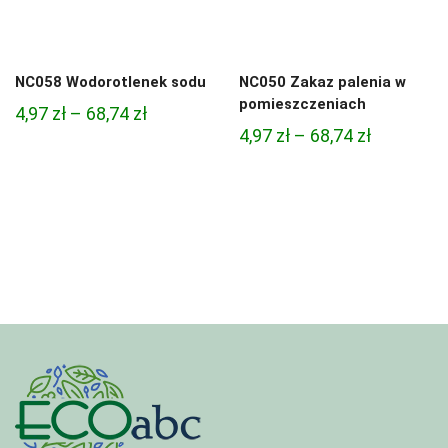
NC058 Wodorotlenek sodu
NC050 Zakaz palenia w
pomieszczeniach
Zakres
4,97
zł
–
68,74
zł
Zakres
4,97
zł
–
68,74
zł
cen:
cen:
od
od
4,97 zł
4,97 zł
do
do
68,74 zł
68,74 zł