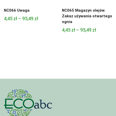
NC066 Uwaga
NC065 Magazyn olejów.
Zakaz używania otwartego
Zakres
4,45
zł
–
95,49
zł
ognia
cen:
Zakres
4,45
zł
–
95,49
zł
od
cen:
4,45 zł
od
do
4,45 zł
95,49 zł
do
95,49 zł