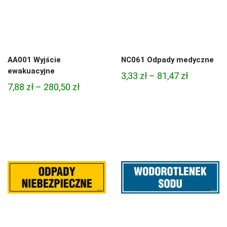
AA001 Wyjście
NC061 Odpady medyczne
ewakuacyjne
Zakres
3,33
zł
–
81,47
zł
Zakres
7,88
zł
–
280,50
zł
cen:
cen:
od
od
3,33 zł
7,88 zł
do
do
81,47 zł
280,50 zł