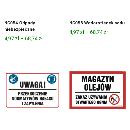
NC054 Odpady
NC058 Wodorotlenek sodu
niebezpieczne
Zakres
4,97
zł
–
68,74
zł
Zakres
4,97
zł
–
68,74
zł
cen:
cen:
od
od
4,97 zł
4,97 zł
do
do
68,74 zł
68,74 zł