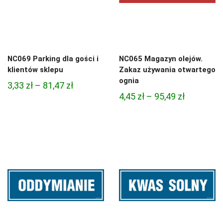
NC069 Parking dla gości i
NC065 Magazyn olejów.
klientów sklepu
Zakaz używania otwartego
ognia
Zakres
3,33
zł
–
81,47
zł
Zakres
4,45
zł
–
95,49
zł
cen:
cen:
od
od
3,33 zł
4,45 zł
do
do
81,47 zł
95,49 zł