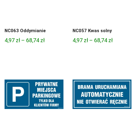
NC063 Oddymianie
NC057 Kwas solny
Zakres
Zakres
4,97
zł
–
68,74
zł
4,97
zł
–
68,74
zł
cen:
cen:
od
od
4,97 zł
4,97 zł
do
do
68,74 zł
68,74 zł