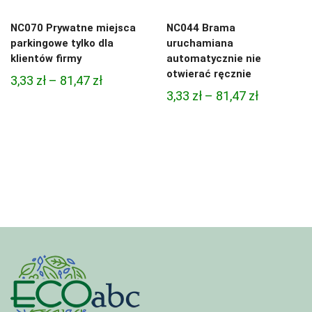
NC070 Prywatne miejsca
NC044 Brama
parkingowe tylko dla
uruchamiana
klientów firmy
automatycznie nie
otwierać ręcznie
Zakres
3,33
zł
–
81,47
zł
Zakres
3,33
zł
–
81,47
zł
cen:
cen:
od
od
3,33 zł
3,33 zł
do
do
81,47 zł
81,47 zł