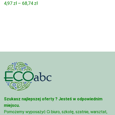
Zakres
4,97
zł
–
68,74
zł
od
cen:
4,45 zł
od
do
4,97 zł
95,49 zł
do
68,74 zł
Szukasz najlepszej oferty ?
Jesteś w odpowiednim
miejscu.
Pomożemy wyposażyć Ci biuro, szkołę, szatnie, warsztat,