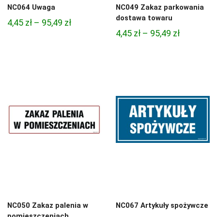
NC064 Uwaga
NC049 Zakaz parkowania
dostawa towaru
Zakres
4,45
zł
–
95,49
zł
Zakres
4,45
zł
–
95,49
zł
cen:
cen:
od
od
4,45 zł
4,45 zł
do
do
95,49 zł
95,49 zł
NC050 Zakaz palenia w
NC067 Artykuły spożywcze
pomieszczeniach