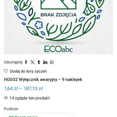
Udostępnij:
Dodaj do listy życzeń
HG032 Wyłącznik awaryjny – 9 naklejek
Zakres
1,64
zł
–
187,15
zł
cen:
14 ogląda ten produkt
od
Podłoże
1,64 zł