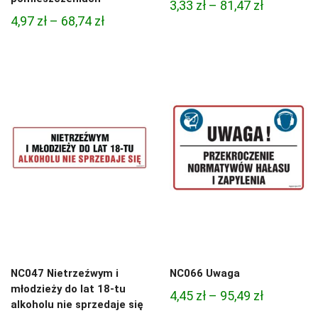
Zakres
3,33
zł
–
81,47
zł
Zakres
4,97
zł
–
68,74
zł
cen:
cen:
od
od
3,33 zł
4,97 zł
do
do
81,47 zł
68,74 zł
NC047 Nietrzeźwym i
NC066 Uwaga
młodzieży do lat 18-tu
Zakres
4,45
zł
–
95,49
zł
alkoholu nie sprzedaje się
cen: