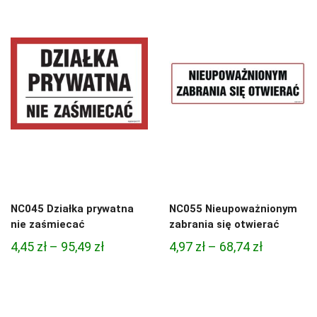
4,45 zł
4,45 zł
do
do
95,49 zł
95,49 zł
NC045 Działka prywatna
NC055 Nieupoważnionym
nie zaśmiecać
zabrania się otwierać
Zakres
Zakres
4,45
zł
–
95,49
zł
4,97
zł
–
68,74
zł
cen:
cen:
od
od
4,45 zł
4,97 zł