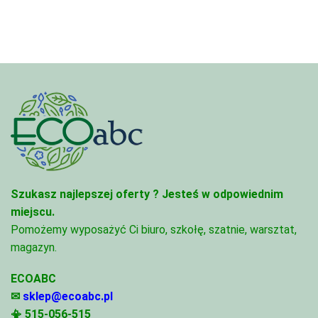
do
do
95,49 zł
68,74 zł
Szukasz najlepszej oferty ?
Jesteś w odpowiednim
miejscu.
Pomożemy wyposażyć Ci biuro, szkołę, szatnie, warsztat,
magazyn.
ECOABC
✉
sklep@ecoabc.pl
📳
515-056-515