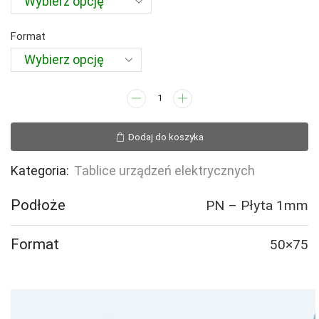
Format
ilość
HG048
Tablica
Dodaj do koszyka
oświetleniowa
-
Kategoria:
Tablice urządzeń elektrycznych
opakowanie
10
Podłoże
PN – Płyta 1mm
sztuk
Format
50×75