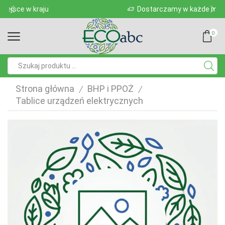
Dostarczamy w każde miejsce w kraju
0
Pole
wyszukiwania
Strona główna
BHP i PPOŻ
/
/
Tablice urządzeń elektrycznych