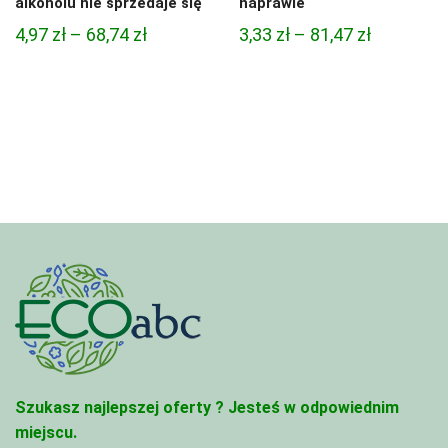
alkoholu nie sprzedaje się
naprawie
Zakres
Zakres
4,97
zł
–
68,74
zł
3,33
zł
–
81,47
zł
cen:
cen:
od
od
4,97 zł
3,33 zł
do
do
68,74 zł
81,47 zł
Szukasz najlepszej oferty ?
Jesteś w odpowiednim
miejscu.