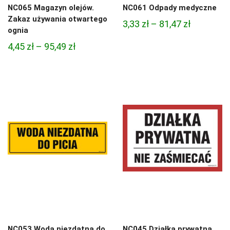
NC065 Magazyn olejów.
NC061 Odpady medyczne
Zakaz używania otwartego
Zakres
3,33
zł
–
81,47
zł
ognia
cen:
Zakres
4,45
zł
–
95,49
zł
od
cen:
3,33 zł
od
do
4,45 zł
81,47 zł
do
95,49 zł
NC053 Woda niezdatna do
NC045 Działka prywatna