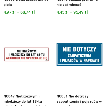
picia
nie zaśmiecać
Zakres
Zakres
4,97
zł
–
68,74
zł
4,45
zł
–
95,49
zł
cen:
cen:
od
od
4,97 zł
4,45 zł
do
do
68,74 zł
95,49 zł
NC047 Nietrzeźwym i
NC051 Nie dotyczy
młodzieży do lat 18-tu
zaopatrzenia i pojazdów w