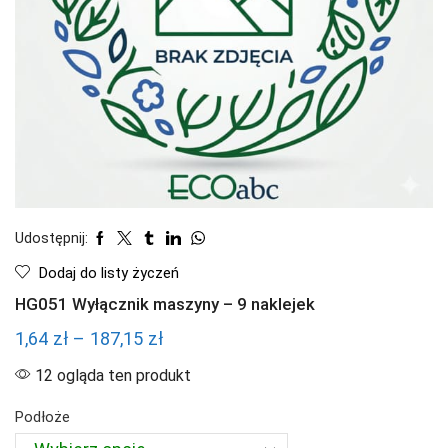
Udostępnij:
Dodaj do listy życzeń
HG051 Wyłącznik maszyny – 9 naklejek
Zakres
1,64
zł
–
187,15
zł
cen:
12 ogląda ten produkt
od
Podłoże
1,64 zł