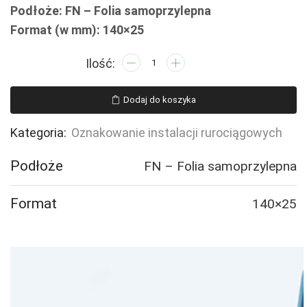
Podłoże: FN – Folia samoprzylepna
Format (w mm): 140×25
ilość
JF101
Cooling
Dodaj do koszyka
water
-
Kategoria:
Oznakowanie instalacji rurociągowych
16
naklejek
Podłoże
FN – Folia samoprzylepna
Format
140×25