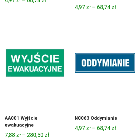
4,97
zł
–
68,74
zł
Zakres
4,97
zł
–
68,74
zł
cen:
cen:
od
od
4,97 zł
4,97 zł
do
do
68,74 zł
68,74 zł
AA001 Wyjście
NC063 Oddymianie
ewakuacyjne
Zakres
4,97
zł
–
68,74
zł
Zakres
7,88
zł
–
280,50
zł
cen: