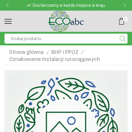
Dostarczamy w każde miejsce w kraju
0
Pole
wyszukiwania
Strona główna
BHP i PPOŻ
/
/
Oznakowanie instalacji rurociągowych