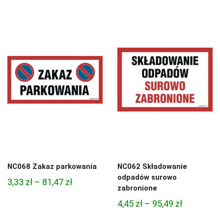
cen:
od
od
4,97 zł
7,88 zł
do
do
68,74 zł
280,50 zł
NC068 Zakaz parkowania
NC062 Składowanie
odpadów surowo
Zakres
3,33
zł
–
81,47
zł
zabronione
cen:
Zakres
4,45
zł
–
95,49
zł
od
cen: