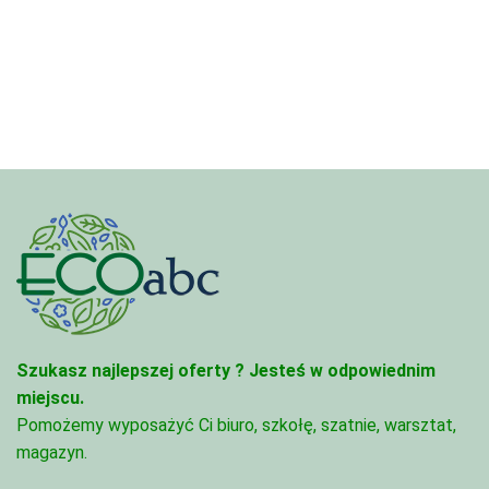
3,33 zł
od
do
4,45 zł
81,47 zł
do
95,49 zł
Szukasz najlepszej oferty ?
Jesteś w odpowiednim
miejscu.
Pomożemy wyposażyć Ci biuro, szkołę, szatnie, warsztat,
magazyn.