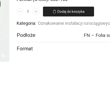
ilość
Dodaj do koszyka
JF109
CZYNNIK
Kategoria:
Oznakowanie instalacji rurociągowy
CHŁODNICZY
Podłoże
FN – Folia 
12
-
2
Format
naklejek