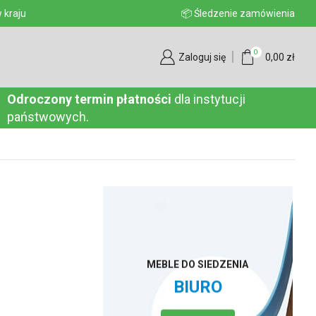
aju
📦 Śledzenie zamówienia
0
Zaloguj się
0,00
zł
Odroczony termin płatności
dla instytucji
państwowych.
MEBLE DO SIEDZENIA
BIURO