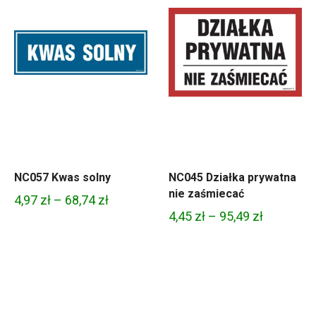
NC057 Kwas solny
NC045 Działka prywatna
nie zaśmiecać
Zakres
4,97
zł
–
68,74
zł
Zakres
4,45
zł
–
95,49
zł
cen:
cen:
od
od
4,97 zł
4,45 zł
do
do
68,74 zł
95,49 zł