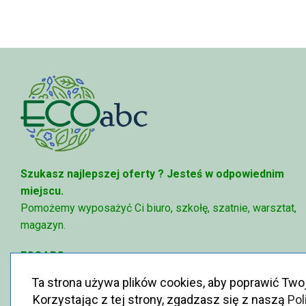
95,49 zł
Szukasz najlepszej oferty ?
Jesteś w odpowiednim
miejscu.
Pomożemy wyposażyć Ci biuro, szkołę, szatnie, warsztat,
magazyn.
ECOABC
✉
sklep@ecoabc.pl
Ta strona używa plików cookies, aby poprawić Two
📳
515-056-515
Korzystając z tej strony, zgadzasz się z naszą
Pol