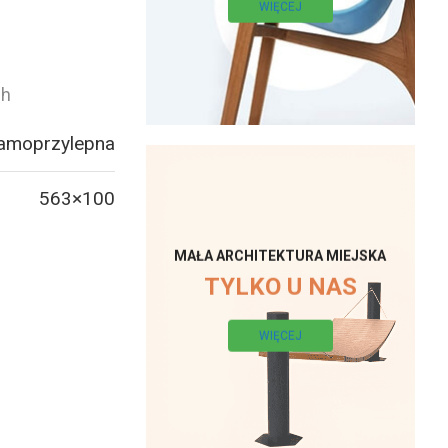
WIĘCEJ
ch
samoprzylepna
563×100
MAŁA ARCHITEKTURA MIEJSKA
TYLKO U NAS
WIĘCEJ