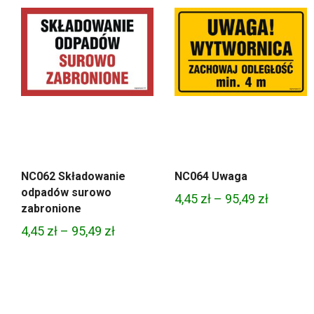
NC062 Składowanie
NC064 Uwaga
odpadów surowo
Zakres
4,45
zł
–
95,49
zł
zabronione
cen:
Zakres
4,45
zł
–
95,49
zł
od
cen:
4,45 zł
od
do
4,45 zł
95,49 zł
do