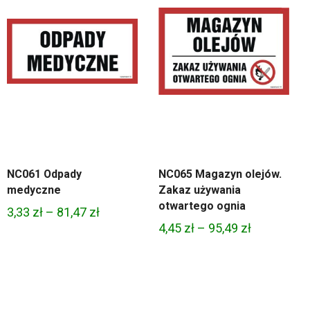
NC061 Odpady
NC065 Magazyn olejów.
medyczne
Zakaz używania
otwartego ognia
Zakres
3,33
zł
–
81,47
zł
Zakres
4,45
zł
–
95,49
zł
cen:
cen:
od
od
3,33 zł
4,45 zł
do
do
81,47 zł