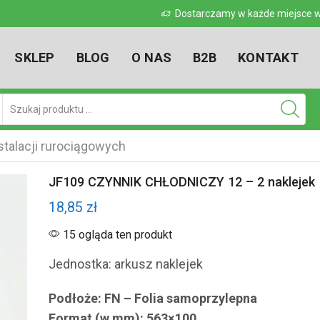
 w kraju
Dostarczamy w każde miejsce w kr
SKLEP
BLOG
O NAS
B2B
KONTAKT
Pole
wyszukiwania
talacji rurociągowych
JF109 CZYNNIK CHŁODNICZY 12 – 2 naklejek
18,85
zł
15 ogląda ten produkt
Jednostka: arkusz naklejek
Podłoże: FN – Folia samoprzylepna
Format (w mm): 563×100