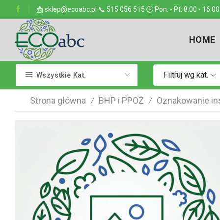
ejsce w kraju
📩 sklep@ecoabc.pl 📞 515 056 515 🕓 Pon. - Pt: 8:00 - 16:00
Dostarczamy w każde miejsce
HOME
Filtruj wg kat.
Wszystkie Kat.
Strona główna
BHP i PPOŻ
Oznakowanie ins
/
/