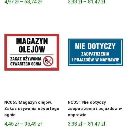
Zakres
Zakres
4,97
zł
–
68,74
zł
3,33
zł
–
81,47
zł
cen:
cen:
od
od
4,97 zł
3,33 zł
do
do
68,74 zł
81,47 zł
NC065 Magazyn olejów.
NC051 Nie dotyczy
Zakaz używania otwartego
zaopatrzenia i pojazdów w
ognia
naprawie
Zakres
Zakres
4,45
zł
–
95,49
zł
3,33
zł
–
81,47
zł