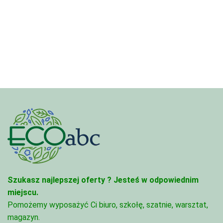
cen:
cen:
od
od
4,45 zł
3,33 zł
do
do
95,49 zł
81,47 zł
Szukasz najlepszej oferty ?
Jesteś w odpowiednim
miejscu.
Pomożemy wyposażyć Ci biuro, szkołę, szatnie, warsztat,
magazyn.