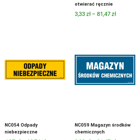
cen:
otwierać ręcznie
od
Zakres
3,33
zł
–
81,47
zł
4,97 zł
cen:
do
od
68,74 zł
3,33 zł
do
81,47 zł
NC054 Odpady
NC059 Magazyn środków
niebezpieczne
chemicznych