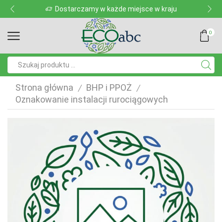
Dostarczamy w każde miejsce w kraju
0
Pole
wyszukiwania
Strona główna
BHP i PPOŻ
/
/
Oznakowanie instalacji rurociągowych