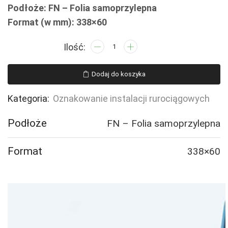
Podłoże: FN – Folia samoprzylepna
Format (w mm): 338×60
ilość
JF121
Dimethylamine
Dodaj do koszyka
-
4
Kategoria:
Oznakowanie instalacji rurociągowych
naklejek
Podłoże
FN – Folia samoprzylepna
Format
338×60