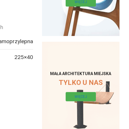
WIĘCEJ
ch
samoprzylepna
225×40
MAŁA ARCHITEKTURA MIEJSKA
TYLKO U NAS
WIĘCEJ