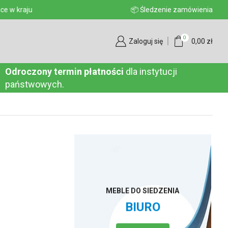
aju
📦 Śledzenie zamówienia
0
Zaloguj się
0,00
zł
Odroczony termin płatności
dla instytucji
państwowych.
MEBLE DO SIEDZENIA
BIURO