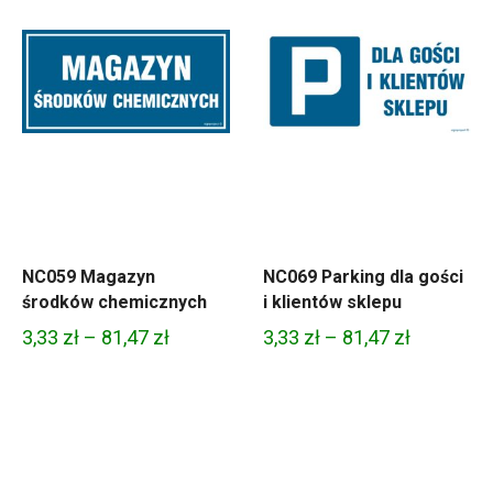
NC059 Magazyn
NC069 Parking dla gości
środków chemicznych
i klientów sklepu
Zakres
Zakres
3,33
zł
–
81,47
zł
3,33
zł
–
81,47
zł
cen:
cen:
od
od
3,33 zł
3,33 zł
do
do
81,47 zł
81,47 zł