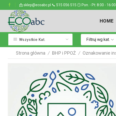
ejsce w kraju
📩 sklep@ecoabc.pl 📞 515 056 515 🕓 Pon. - Pt: 8:00 - 16:00
Dostarczamy w każde miejsce
HOME
Filtruj wg kat.
Wszystkie Kat.
Strona główna
BHP i PPOŻ
Oznakowanie ins
/
/