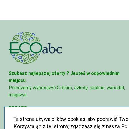
Szukasz najlepszej oferty ?
Jesteś w odpowiednim
miejscu.
Pomożemy wyposażyć Ci biuro, szkołę, szatnie, warsztat,
magazyn.
ECOABC
✉
sklep@ecoabc.pl
Ta strona używa plików cookies, aby poprawić Two
📳
515-056-515
Korzystając z tej strony, zgadzasz się z naszą
Pol