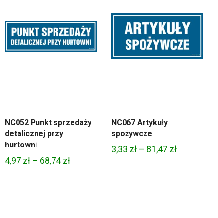
NC052 Punkt sprzedaży
NC067 Artykuły
detalicznej przy
spożywcze
hurtowni
Zakres
3,33
zł
–
81,47
zł
Zakres
4,97
zł
–
68,74
zł
cen:
cen:
od
od
3,33 zł
4,97 zł
do
do
81,47 zł