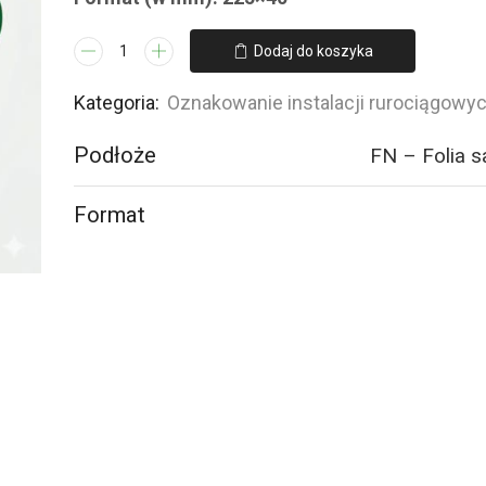
ilość
Dodaj do koszyka
JF125
DITLENEK
Kategoria:
Oznakowanie instalacji rurociągowy
WĘGLA
Podłoże
FN – Folia 
-
5
naklejek
Format