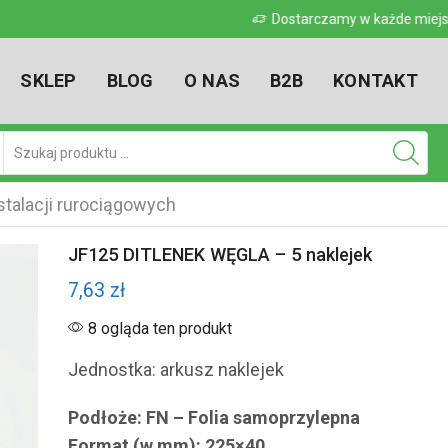
 w kraju
Dostarczamy w każde miejsce w kr
SKLEP
BLOG
O NAS
B2B
KONTAKT
Pole
wyszukiwania
talacji rurociągowych
JF125 DITLENEK WĘGLA – 5 naklejek
7,63
zł
8 ogląda ten produkt
Jednostka: arkusz naklejek
Podłoże: FN – Folia samoprzylepna
Format (w mm): 225×40