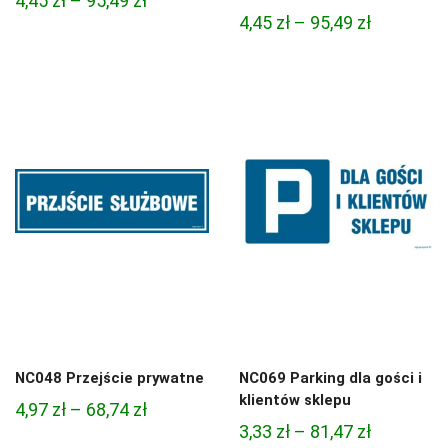
4,45
zł
–
95,49
zł
Zakres
4,45
zł
–
95,49
zł
cen:
cen:
od
od
4,45 zł
4,45 zł
do
do
95,49 zł
95,49 zł
NC048 Przejście prywatne
NC069 Parking dla gości i
klientów sklepu
Zakres
4,97
zł
–
68,74
zł
Zakres
3,33
zł
–
81,47
zł
cen: