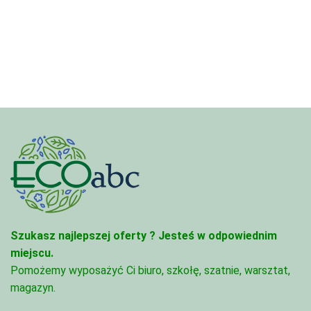
od
4,97 zł
4,45 zł
do
do
68,74 zł
95,49 zł
Szukasz najlepszej oferty ?
Jesteś w odpowiednim
miejscu.
Pomożemy wyposażyć Ci biuro, szkołę, szatnie, warsztat,
magazyn.