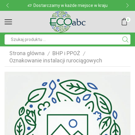
Dostarczamy w każde miejsce w kraju
0
Pole
wyszukiwania
Strona główna
BHP i PPOŻ
/
/
Oznakowanie instalacji rurociągowych