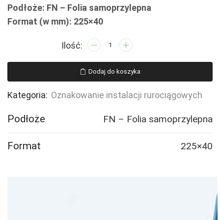
Podłoże: FN – Folia samoprzylepna
Format (w mm): 225×40
ilość
JF126
Domestic
Dodaj do koszyka
cold
water
Kategoria:
Oznakowanie instalacji rurociągowych
-
5
Podłoże
FN – Folia samoprzylepna
naklejek
Format
225×40