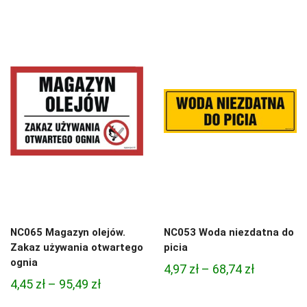
cen:
od
od
4,97 zł
3,33 zł
do
do
68,74 zł
81,47 zł
NC065 Magazyn olejów.
NC053 Woda niezdatna do
Zakaz używania otwartego
picia
ognia
Zakres
4,97
zł
–
68,74
zł
Zakres
4,45
zł
–
95,49
zł
cen:
cen:
od