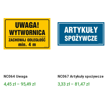
od
od
4,97 zł
4,45 zł
do
do
68,74 zł
95,49 zł
NC064 Uwaga
NC067 Artykuły spożywcze
Zakres
Zakres
4,45
zł
–
95,49
zł
3,33
zł
–
81,47
zł
cen:
cen:
od
od
4,45 zł
3,33 zł