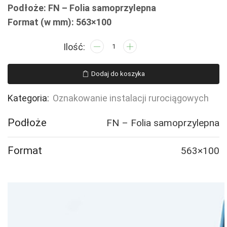
Podłoże: FN – Folia samoprzylepna
Format (w mm): 563×100
ilość
JF133
Drain
Dodaj do koszyka
water
-
Kategoria:
Oznakowanie instalacji rurociągowych
2
naklejek
Podłoże
FN – Folia samoprzylepna
Format
563×100