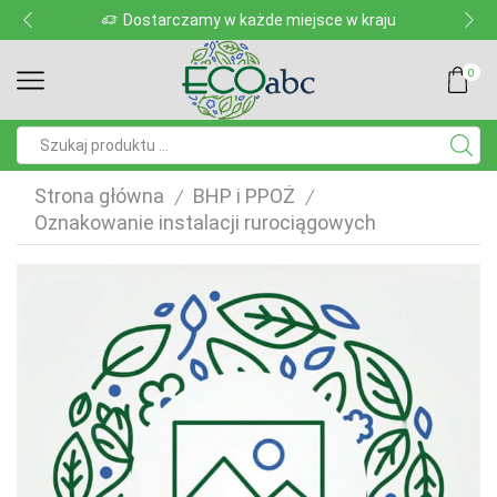
Dostarczamy w każde miejsce w kraju
0
Pole
wyszukiwania
Strona główna
BHP i PPOŻ
/
/
Oznakowanie instalacji rurociągowych