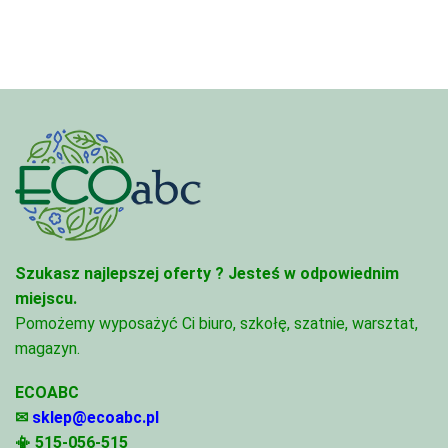
do
do
95,49 zł
81,47 zł
Szukasz najlepszej oferty ?
Jesteś w odpowiednim
miejscu.
Pomożemy wyposażyć Ci biuro, szkołę, szatnie, warsztat,
magazyn.
ECOABC
✉
sklep@ecoabc.pl
📳
515-056-515