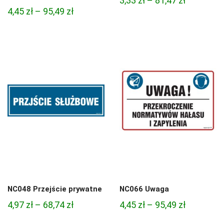
3,33
zł
–
81,47
zł
Zakres
4,45
zł
–
95,49
zł
cen:
cen:
od
od
3,33 zł
4,45 zł
do
do
81,47 zł
95,49 zł
NC048 Przejście prywatne
NC066 Uwaga
Zakres
Zakres
4,97
zł
–
68,74
zł
4,45
zł
–
95,49
zł
cen:
cen: