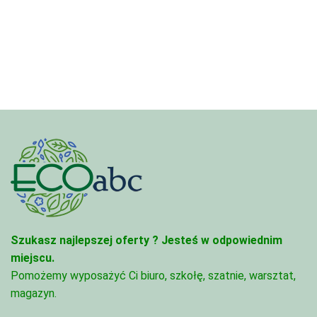
4,97 zł
od
do
3,33 zł
68,74 zł
do
81,47 zł
Szukasz najlepszej oferty ?
Jesteś w odpowiednim
miejscu.
Pomożemy wyposażyć Ci biuro, szkołę, szatnie, warsztat,
magazyn.