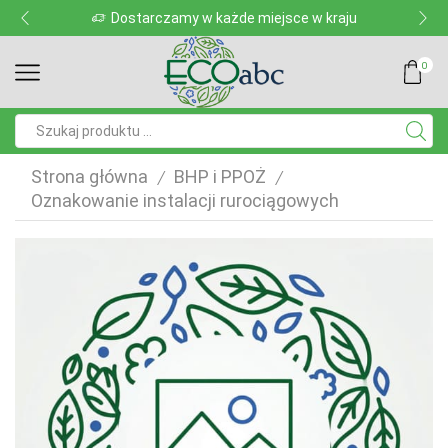
Dostarczamy w każde miejsce w kraju
0
Pole
wyszukiwania
Strona główna
BHP i PPOŻ
/
/
Oznakowanie instalacji rurociągowych