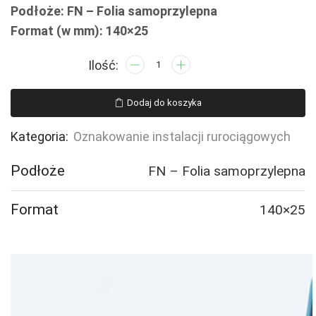
Podłoże: FN – Folia samoprzylepna
Format (w mm): 140×25
ilość
JF339
POWIETRZE
Dodaj do koszyka
MOKRE
-
Kategoria:
Oznakowanie instalacji rurociągowych
16
naklejek
Podłoże
FN – Folia samoprzylepna
Format
140×25