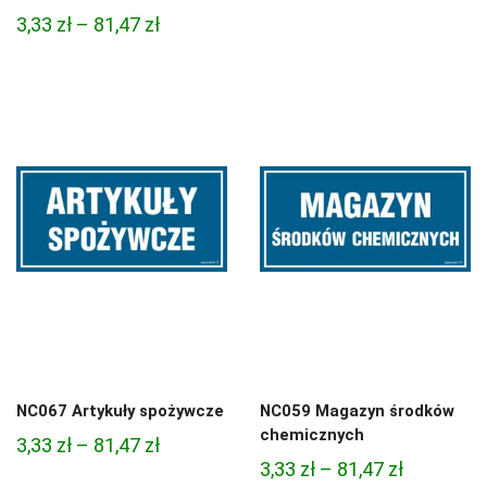
cen:
Zakres
3,33
zł
–
81,47
zł
od
cen:
4,45 zł
od
do
3,33 zł
95,49 zł
do
81,47 zł
NC067 Artykuły spożywcze
NC059 Magazyn środków
chemicznych
Zakres
3,33
zł
–
81,47
zł
Zakres
3,33
zł
–
81,47
zł
cen: