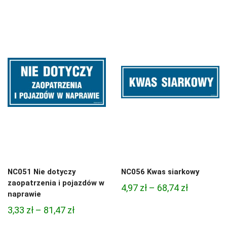
cen:
od
od
3,33 zł
3,33 zł
do
do
81,47 zł
81,47 zł
NC051 Nie dotyczy
NC056 Kwas siarkowy
zaopatrzenia i pojazdów w
Zakres
4,97
zł
–
68,74
zł
naprawie
cen:
Zakres
3,33
zł
–
81,47
zł
od
cen: