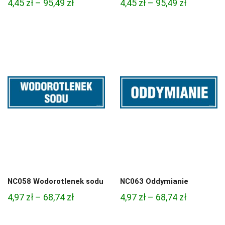
Zakres
Zakres
4,45
zł
–
95,49
zł
4,45
zł
–
95,49
zł
cen:
cen:
od
od
4,45 zł
4,45 zł
do
do
95,49 zł
95,49 zł
NC058 Wodorotlenek sodu
NC063 Oddymianie
Zakres
Zakres
4,97
zł
–
68,74
zł
4,97
zł
–
68,74
zł
cen:
cen:
od
od