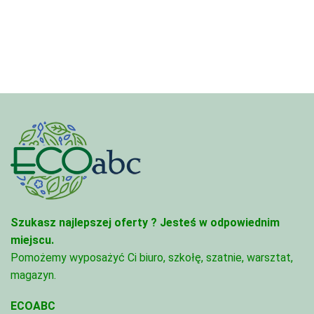
4,97 zł
4,97 zł
do
do
68,74 zł
68,74 zł
Szukasz najlepszej oferty ?
Jesteś w odpowiednim
miejscu.
Pomożemy wyposażyć Ci biuro, szkołę, szatnie, warsztat,
magazyn.
ECOABC