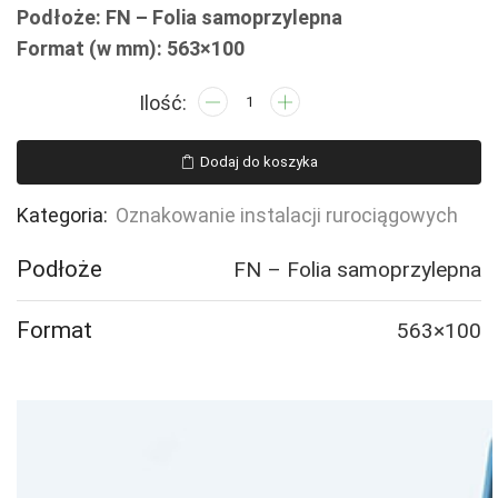
Podłoże: FN – Folia samoprzylepna
Format (w mm): 563×100
ilość
JF341
POWIETRZE
Dodaj do koszyka
POD
CIŚNIENIEM
Kategoria:
Oznakowanie instalacji rurociągowych
-
2
Podłoże
FN – Folia samoprzylepna
naklejek
Format
563×100