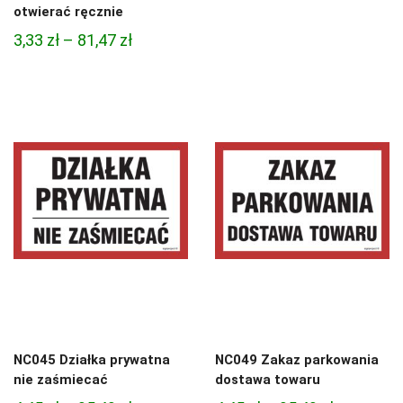
cen:
otwierać ręcznie
od
Zakres
3,33
zł
–
81,47
zł
3,33 zł
cen:
do
od
81,47 zł
3,33 zł
do
81,47 zł
NC045 Działka prywatna
NC049 Zakaz parkowania
nie zaśmiecać
dostawa towaru