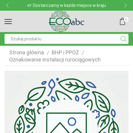
Dostarczamy w każde miejsce w kraju
0
Pole
wyszukiwania
Strona główna
BHP i PPOŻ
/
/
Oznakowanie instalacji rurociągowych