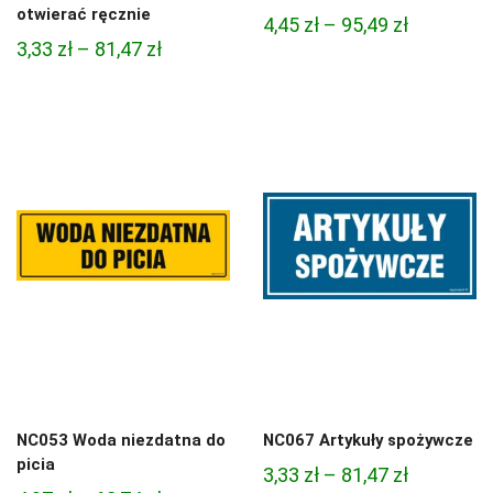
otwierać ręcznie
Zakres
4,45
zł
–
95,49
zł
Zakres
3,33
zł
–
81,47
zł
cen:
cen:
od
od
4,45 zł
3,33 zł
do
do
95,49 zł
81,47 zł
NC053 Woda niezdatna do
NC067 Artykuły spożywcze
picia
Zakres
3,33
zł
–
81,47
zł