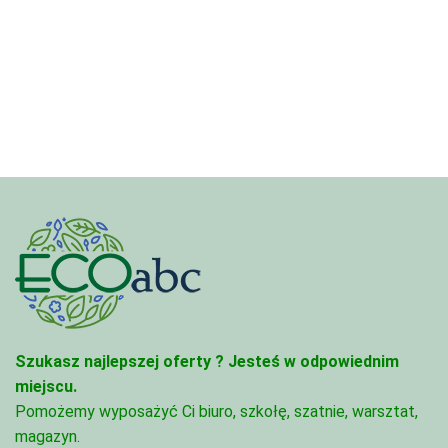
cen:
4,97 zł
od
do
3,33 zł
68,74 zł
do
81,47 zł
Szukasz najlepszej oferty ?
Jesteś w odpowiednim
miejscu.
Pomożemy wyposażyć Ci biuro, szkołę, szatnie, warsztat,
magazyn.