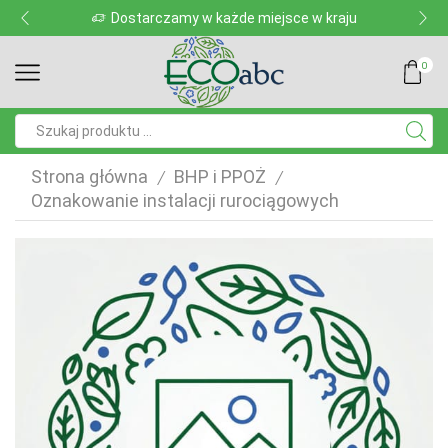
Dostarczamy w każde miejsce w kraju
0
Pole
wyszukiwania
Strona główna
BHP i PPOŻ
/
/
Oznakowanie instalacji rurociągowych