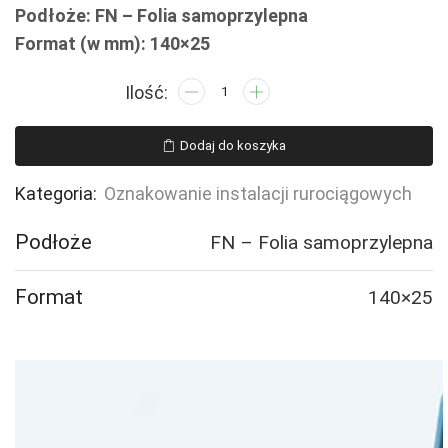
Podłoże: FN – Folia samoprzylepna
Format (w mm): 140×25
ilość
JF343
POWIETRZE
Dodaj do koszyka
PRZEMYSŁOWE
-
Kategoria:
Oznakowanie instalacji rurociągowych
16
naklejek
Podłoże
FN – Folia samoprzylepna
Format
140×25