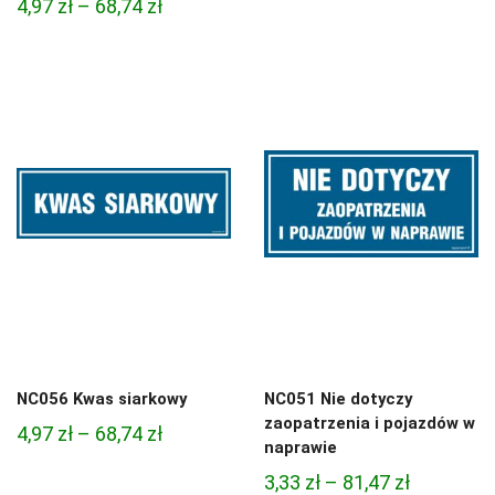
Zakres
4,97
zł
–
68,74
zł
cen:
cen:
od
od
3,33 zł
4,97 zł
do
do
81,47 zł
68,74 zł
NC056 Kwas siarkowy
NC051 Nie dotyczy
zaopatrzenia i pojazdów w
Zakres
4,97
zł
–
68,74
zł
naprawie
cen:
Zakres
3,33
zł
–
81,47
zł
od