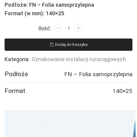
Podłoże: FN – Folia samoprzylepna
Format (w mm): 140×25
ilość
JF344
POWIETRZE
Dodaj do koszyka
SPRĘŻONE
-
Kategoria:
Oznakowanie instalacji rurociągowych
16
naklejek
Podłoże
FN – Folia samoprzylepna
Format
140×25