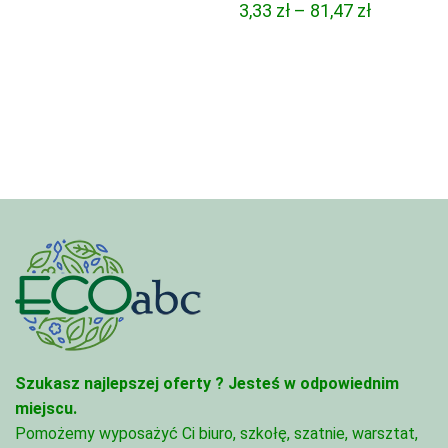
Zakres
3,33
zł
–
81,47
zł
od
cen:
4,45 zł
od
do
3,33 zł
95,49 zł
do
81,47 zł
Szukasz najlepszej oferty ?
Jesteś w odpowiednim
miejscu.
Pomożemy wyposażyć Ci biuro, szkołę, szatnie, warsztat,