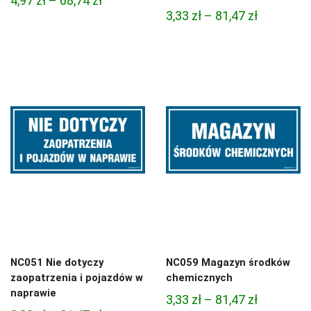
4,97
zł
–
68,74
zł
Zakres
3,33
zł
–
81,47
zł
cen:
cen:
od
od
4,97 zł
3,33 zł
do
do
68,74 zł
81,47 zł
NC051 Nie dotyczy
NC059 Magazyn środków
zaopatrzenia i pojazdów w
chemicznych
naprawie
Zakres
3,33
zł
–
81,47
zł