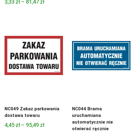
Zakres
3,33
zł
–
81,47
zł
cen:
cen:
od
od
3,33 zł
3,33 zł
do
do
81,47 zł
81,47 zł
NC049 Zakaz parkowania
NC044 Brama
dostawa towaru
uruchamiana
automatycznie nie
Zakres
4,45
zł
–
95,49
zł
otwierać ręcznie
cen: