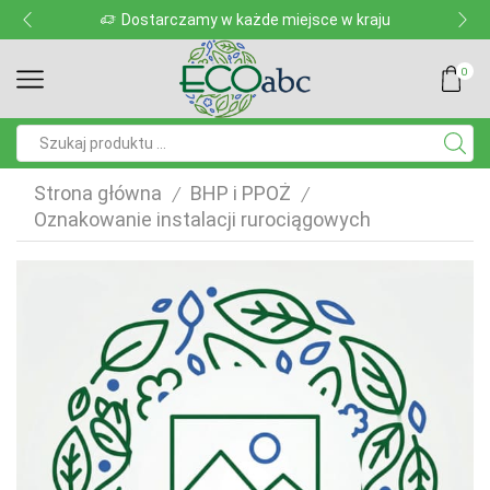
Dostarczamy w każde miejsce w kraju
0
Pole
wyszukiwania
Strona główna
BHP i PPOŻ
/
/
Oznakowanie instalacji rurociągowych