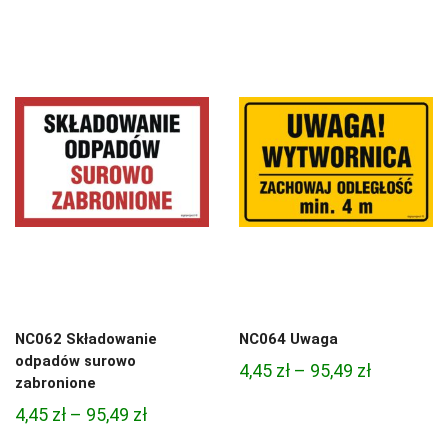
cen:
4,97 zł
od
do
4,45 zł
68,74 zł
do
95,49 zł
NC062 Składowanie
NC064 Uwaga
odpadów surowo
Zakres
4,45
zł
–
95,49
zł
zabronione
cen:
Zakres
4,45
zł
–
95,49
zł
od
cen: