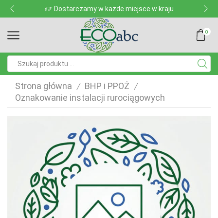
Dostarczamy w każde miejsce w kraju
0
Pole
wyszukiwania
Strona główna
BHP i PPOŻ
/
/
Oznakowanie instalacji rurociągowych