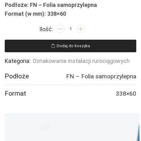
Podłoże: FN – Folia samoprzylepna
Format (w mm): 338×60
ilość
JF347
POWIETRZE
Dodaj do koszyka
WENTYLACYJNE
-
Kategoria:
Oznakowanie instalacji rurociągowych
4
naklejek
Podłoże
FN – Folia samoprzylepna
Format
338×60