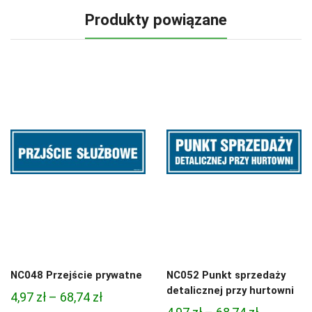
Produkty powiązane
NC048 Przejście prywatne
NC052 Punkt sprzedaży
detalicznej przy hurtowni
Zakres
4,97
zł
–
68,74
zł
Zakres