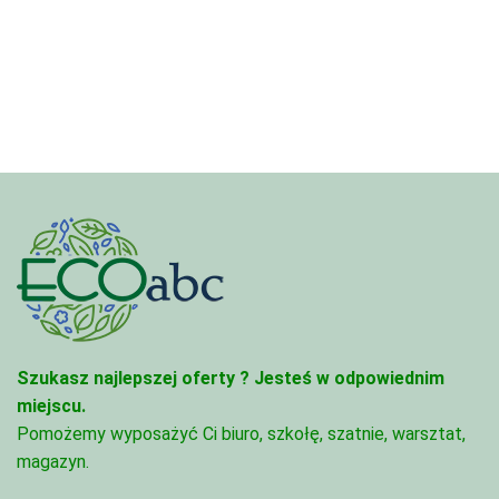
4,45 zł
od
do
4,45 zł
95,49 zł
do
95,49 zł
Szukasz najlepszej oferty ?
Jesteś w odpowiednim
miejscu.
Pomożemy wyposażyć Ci biuro, szkołę, szatnie, warsztat,
magazyn.