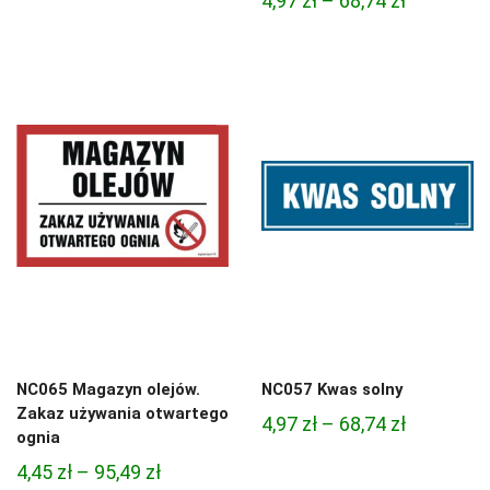
4,97
zł
–
68,74
zł
cen:
cen:
od
od
4,97 zł
4,97 zł
do
do
68,74 zł
68,74 zł
NC065 Magazyn olejów.
NC057 Kwas solny
Zakaz używania otwartego
Zakres
4,97
zł
–
68,74
zł
ognia
cen:
Zakres
4,45
zł
–
95,49
zł
od