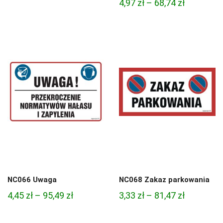
Zakres
4,97
zł
–
68,74
zł
od
cen:
4,97 zł
od
do
4,97 zł
68,74 zł
do
68,74 zł
NC066 Uwaga
NC068 Zakaz parkowania
Zakres
Zakres
4,45
zł
–
95,49
zł
3,33
zł
–
81,47
zł
cen:
cen:
od
od