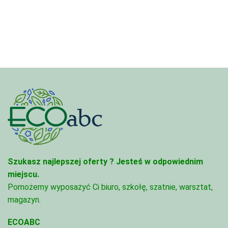
4,45 zł
3,33 zł
do
do
95,49 zł
81,47 zł
Szukasz najlepszej oferty ?
Jesteś w odpowiednim
miejscu.
Pomożemy wyposażyć Ci biuro, szkołę, szatnie, warsztat,
magazyn.
ECOABC