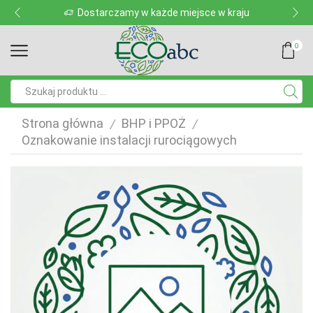
Dostarczamy w każde miejsce w kraju
0
Pole
wyszukiwania
Strona główna
BHP i PPOŻ
/
/
Oznakowanie instalacji rurociągowych