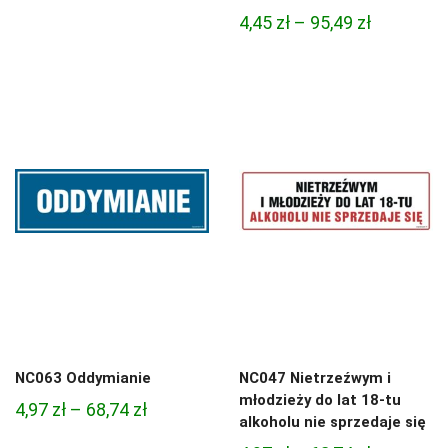
cen:
Zakres
4,45
zł
–
95,49
zł
od
cen:
4,45 zł
od
do
4,45 zł
95,49 zł
do
95,49 zł
NC063 Oddymianie
NC047 Nietrzeźwym i
młodzieży do lat 18-tu
Zakres
4,97
zł
–
68,74
zł
alkoholu nie sprzedaje się
cen: