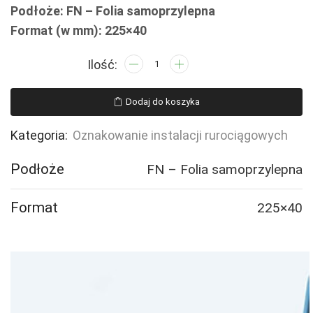
Podłoże: FN – Folia samoprzylepna
Format (w mm): 225×40
ilość
JF348
POWIETRZE
Dodaj do koszyka
WYLOTOWE
-
Kategoria:
Oznakowanie instalacji rurociągowych
5
naklejek
Podłoże
FN – Folia samoprzylepna
Format
225×40