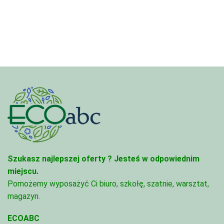
4,97 zł
4,45 zł
do
do
68,74 zł
95,49 zł
Szukasz najlepszej oferty ?
Jesteś w odpowiednim
miejscu.
Pomożemy wyposażyć Ci biuro, szkołę, szatnie, warsztat,
magazyn.
ECOABC