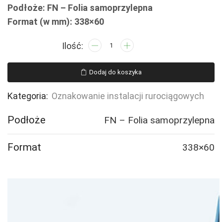
Podłoże: FN – Folia samoprzylepna
Format (w mm): 338×60
ilość
JF351
PRESSURIZED
Dodaj do koszyka
AIR
-
Kategoria:
Oznakowanie instalacji rurociągowych
4
naklejek
Podłoże
FN – Folia samoprzylepna
Format
338×60