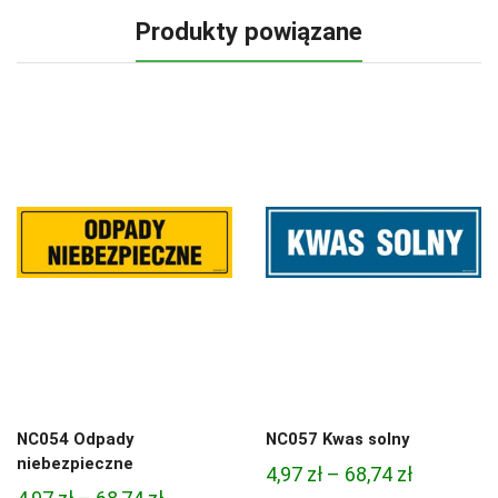
Produkty powiązane
NC054 Odpady
NC057 Kwas solny
niebezpieczne
Zakres
4,97
zł
–
68,74
zł
Zakres