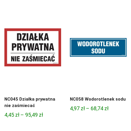
cen:
3,33 zł
od
do
4,97 zł
81,47 zł
do
68,74 zł
NC045 Działka prywatna
NC058 Wodorotlenek sodu
nie zaśmiecać
Zakres
4,97
zł
–
68,74
zł
Zakres
4,45
zł
–
95,49
zł
cen:
cen:
od
od