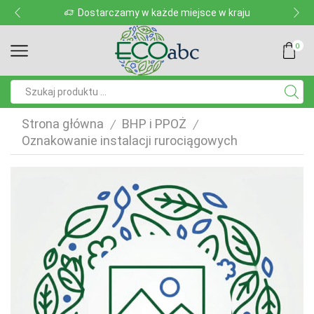
Dostarczamy w każde miejsce w kraju
0
Pole
wyszukiwania
Strona główna
BHP i PPOŻ
/
/
Oznakowanie instalacji rurociągowych