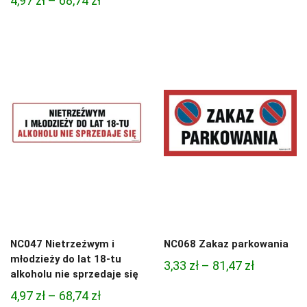
4,97
zł
–
68,74
zł
cen:
cen:
od
od
4,97 zł
4,97 zł
do
do
68,74 zł
68,74 zł
NC047 Nietrzeźwym i
NC068 Zakaz parkowania
młodzieży do lat 18-tu
Zakres
3,33
zł
–
81,47
zł
alkoholu nie sprzedaje się
cen:
Zakres
4,97
zł
–
68,74
zł
od