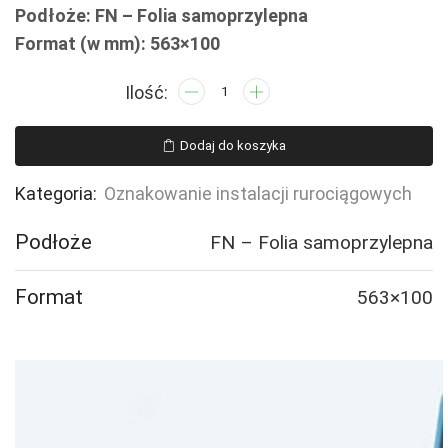
Podłoże: FN – Folia samoprzylepna
Format (w mm): 563×100
ilość
JF352
PRIMARY
Dodaj do koszyka
CIRCUIT
-
Kategoria:
Oznakowanie instalacji rurociągowych
2
naklejek
Podłoże
FN – Folia samoprzylepna
Format
563×100