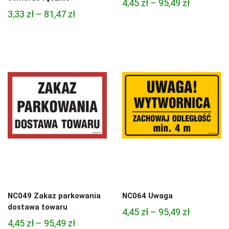
Zakres
4,45
zł
–
95,49
zł
Zakres
3,33
zł
–
81,47
zł
cen:
cen:
od
od
4,45 zł
3,33 zł
do
do
95,49 zł
81,47 zł
NC049 Zakaz parkowania
NC064 Uwaga
dostawa towaru
Zakres
4,45
zł
–
95,49
zł
Zakres
4,45
zł
–
95,49
zł
cen: