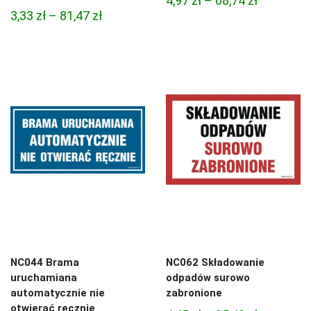
4,97
zł
–
68,74
zł
Zakres
3,33
zł
–
81,47
zł
cen:
cen:
od
od
4,97 zł
3,33 zł
do
do
68,74 zł
81,47 zł
NC044 Brama
NC062 Składowanie
uruchamiana
odpadów surowo
automatycznie nie
zabronione
otwierać ręcznie