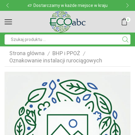
Dostarczamy w każde miejsce w kraju
0
Pole
wyszukiwania
Strona główna
BHP i PPOŻ
/
/
Oznakowanie instalacji rurociągowych