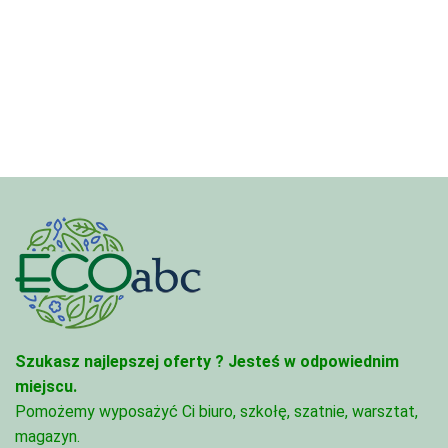
cen:
od
od
4,45 zł
4,45 zł
do
do
95,49 zł
95,49 zł
Szukasz najlepszej oferty ?
Jesteś w odpowiednim
miejscu.
Pomożemy wyposażyć Ci biuro, szkołę, szatnie, warsztat,
magazyn.