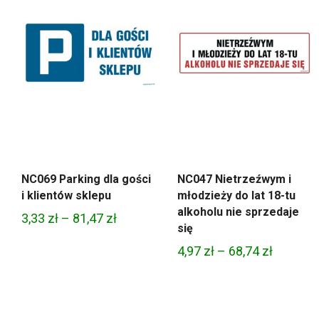
NC069 Parking dla gości
NC047 Nietrzeźwym i
i klientów sklepu
młodzieży do lat 18-tu
alkoholu nie sprzedaje
Zakres
3,33
zł
–
81,47
zł
się
cen:
Zakres
4,97
zł
–
68,74
zł
od
cen:
3,33 zł
od
do
4,97 zł
81,47 zł