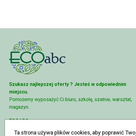
do
68,74 zł
Szukasz najlepszej oferty ?
Jesteś w odpowiednim
miejscu.
Pomożemy wyposażyć Ci biuro, szkołę, szatnie, warsztat,
magazyn.
ECOABC
✉
sklep@ecoabc.pl
Ta strona używa plików cookies, aby poprawić Two
📳
515-056-515