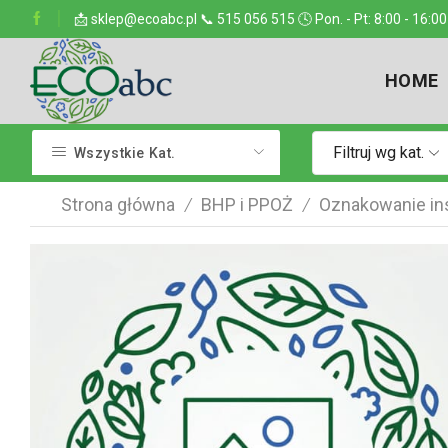
ejsce w kraju
📩 sklep@ecoabc.pl 📞 515 056 515 🕓 Pon. - Pt: 8:00 - 16:00
Dostarczamy w każde miejsce
HOME
Filtruj wg kat.
Wszystkie Kat.
Strona główna
BHP i PPOŻ
Oznakowanie ins
/
/