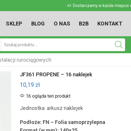
 w kraju
Dostarczamy w każde miejsce w kr
SKLEP
BLOG
O NAS
B2B
KONTAKT
Pole
wyszukiwania
talacji rurociągowych
JF361 PROPENE – 16 naklejek
10,19
zł
16 ogląda ten produkt
Jednostka: arkusz naklejek
Podłoże: FN – Folia samoprzylepna
Format (w mm): 140×25