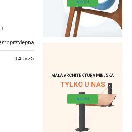
WIĘCEJ
ch
samoprzylepna
140×25
MAŁA ARCHITEKTURA MIEJSKA
TYLKO U NAS
WIĘCEJ