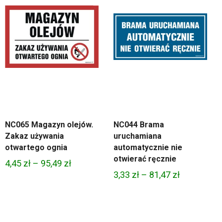
NC065 Magazyn olejów.
NC044 Brama
Zakaz używania
uruchamiana
otwartego ognia
automatycznie nie
otwierać ręcznie
Zakres
4,45
zł
–
95,49
zł
Zakres
3,33
zł
–
81,47
zł
cen:
cen:
od
od
4,45 zł
3,33 zł
do