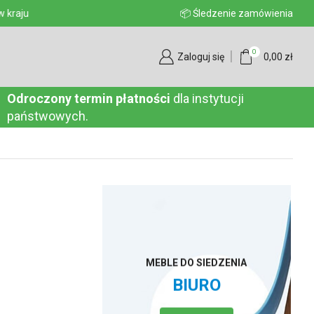
aju
📦 Śledzenie zamówienia
0
Zaloguj się
0,00
zł
Odroczony termin płatności
dla instytucji
państwowych.
MEBLE DO SIEDZENIA
BIURO