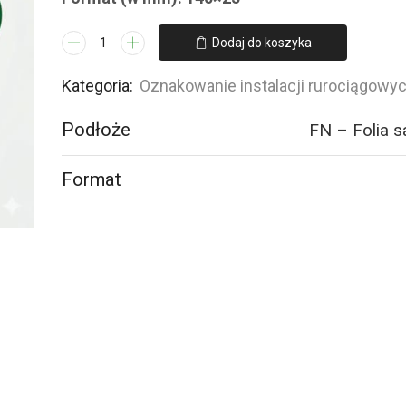
ilość
Dodaj do koszyka
JF361
PROPENE
Kategoria:
Oznakowanie instalacji rurociągowy
-
Podłoże
FN – Folia 
16
naklejek
Format