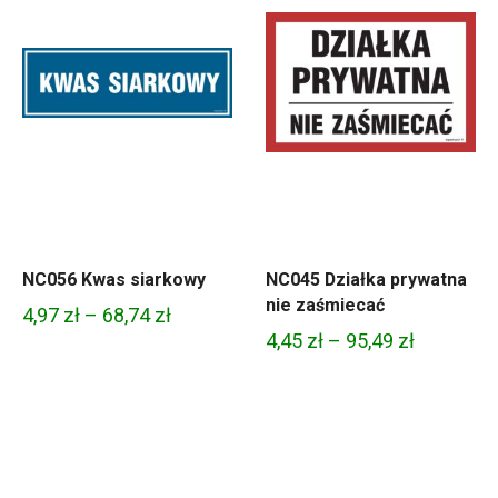
NC056 Kwas siarkowy
NC045 Działka prywatna
nie zaśmiecać
Zakres
4,97
zł
–
68,74
zł
Zakres
4,45
zł
–
95,49
zł
cen:
cen:
od
od
4,97 zł
4,45 zł
do
do
68,74 zł
95,49 zł