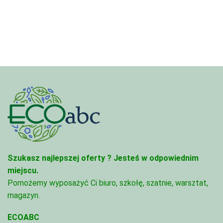
do
4,97 zł
68,74 zł
do
68,74 zł
Szukasz najlepszej oferty ?
Jesteś w odpowiednim
miejscu.
Pomożemy wyposażyć Ci biuro, szkołę, szatnie, warsztat,
magazyn.
ECOABC