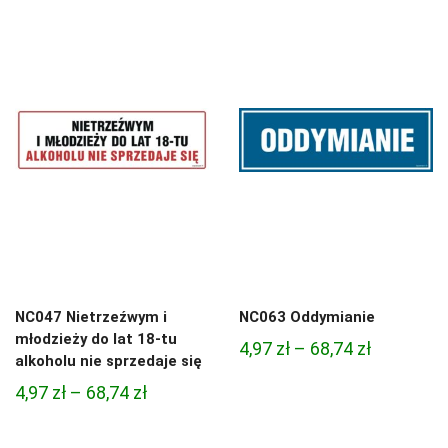
od
4,97 zł
3,33 zł
do
do
68,74 zł
81,47 zł
NC047 Nietrzeźwym i
NC063 Oddymianie
młodzieży do lat 18-tu
Zakres
4,97
zł
–
68,74
zł
alkoholu nie sprzedaje się
cen:
Zakres
4,97
zł
–
68,74
zł
od
cen:
4,97 zł
od