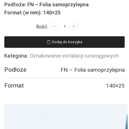
Podłoże: FN – Folia samoprzylepna
Format (w mm): 140×25
ilość
JF364
PRZEWÓD
Dodaj do koszyka
GAŚNICZY
-
Kategoria:
Oznakowanie instalacji rurociągowych
16
naklejek
Podłoże
FN – Folia samoprzylepna
Format
140×25