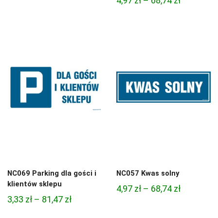
4,97
zł
–
68,74
zł
cen:
cen:
od
od
4,97 zł
4,97 zł
do
do
68,74 zł
68,74 zł
NC069 Parking dla gości i
NC057 Kwas solny
klientów sklepu
Zakres
4,97
zł
–
68,74
zł
Zakres
3,33
zł
–
81,47
zł
cen:
cen:
od