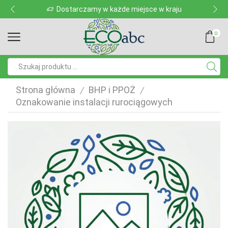
Dostarczamy w każde miejsce w kraju
0
Pole
wyszukiwania
Strona główna
BHP i PPOŻ
/
/
Oznakowanie instalacji rurociągowych