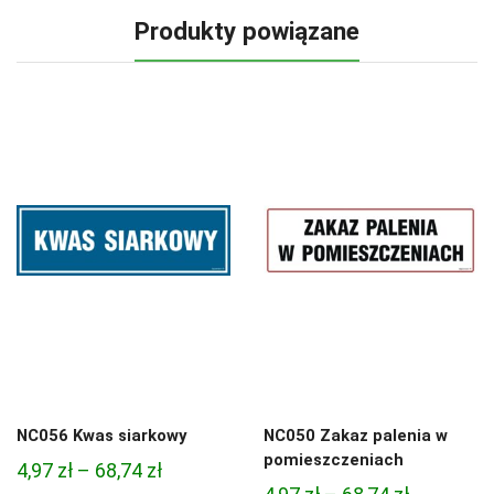
Produkty powiązane
NC056 Kwas siarkowy
NC050 Zakaz palenia w
pomieszczeniach
Zakres
4,97
zł
–
68,74
zł
Zakres