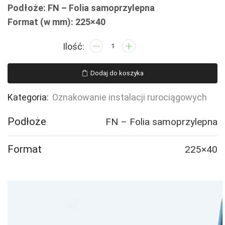
Podłoże: FN – Folia samoprzylepna
Format (w mm): 225×40
ilość
JF364
PRZEWÓD
Dodaj do koszyka
GAŚNICZY
-
Kategoria:
Oznakowanie instalacji rurociągowych
5
naklejek
Podłoże
FN – Folia samoprzylepna
Format
225×40