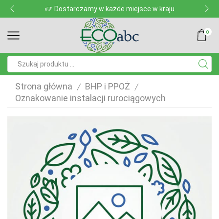
Dostarczamy w każde miejsce w kraju
0
Pole
wyszukiwania
Strona główna
BHP i PPOŻ
/
/
Oznakowanie instalacji rurociągowych