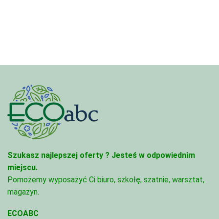
3,33 zł
4,45 zł
do
do
81,47 zł
95,49 zł
Szukasz najlepszej oferty ?
Jesteś w odpowiednim
miejscu.
Pomożemy wyposażyć Ci biuro, szkołę, szatnie, warsztat,
magazyn.
ECOABC