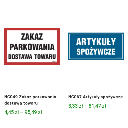
cen:
od
od
4,97 zł
4,97 zł
do
do
68,74 zł
68,74 zł
NC049 Zakaz parkowania
NC067 Artykuły spożywcze
dostawa towaru
Zakres
3,33
zł
–
81,47
zł
Zakres
4,45
zł
–
95,49
zł
cen:
cen:
od
od