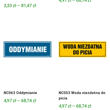
4,97
zł
–
68,74
zł
Zakres
3,33
zł
–
81,47
zł
cen:
cen:
od
od
4,97 zł
3,33 zł
do
do
68,74 zł
81,47 zł
NC063 Oddymianie
NC053 Woda niezdatna do
picia
Zakres
4,97
zł
–
68,74
zł
Zakres
4,97
zł
–
68,74
zł
cen: