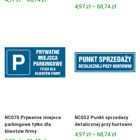
Zakres
4,97
zł
–
68,74
zł
cen:
cen:
od
od
4,97 zł
4,97 zł
do
do
68,74 zł
68,74 zł
NC070 Prywatne miejsca
NC052 Punkt sprzedaży
parkingowe tylko dla
detalicznej przy hurtowni
klientów firmy
Zakres
4,97
zł
–
68,74
zł