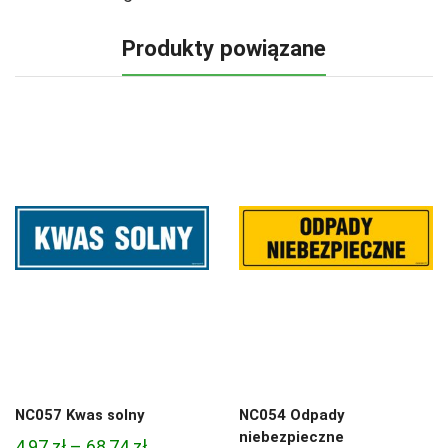
Produkty powiązane
NC057 Kwas solny
NC054 Odpady
niebezpieczne
Zakres
4,97
zł
–
68,74
zł