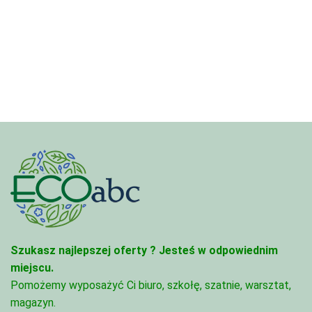
cen:
4,97 zł
od
do
4,45 zł
68,74 zł
do
95,49 zł
Szukasz najlepszej oferty ?
Jesteś w odpowiednim
miejscu.
Pomożemy wyposażyć Ci biuro, szkołę, szatnie, warsztat,
magazyn.