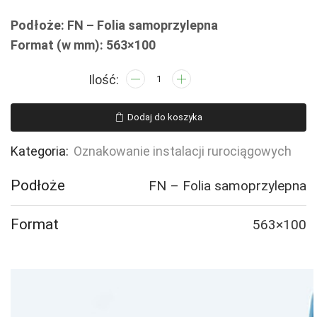
Podłoże: FN – Folia samoprzylepna
Format (w mm): 563×100
ilość
JF382
PRZEWÓD
Dodaj do koszyka
ZASILAJĄCY
WODY
Kategoria:
Oznakowanie instalacji rurociągowych
SKRAPLACZA
-
Podłoże
FN – Folia samoprzylepna
2
naklejek
Format
563×100