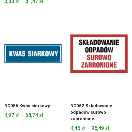
Zakres
3,33
zł
–
81,47
zł
cen:
cen:
od
od
4,97 zł
3,33 zł
do
do
68,74 zł
81,47 zł
NC056 Kwas siarkowy
NC062 Składowanie
odpadów surowo
Zakres
4,97
zł
–
68,74
zł
zabronione
cen:
Zakres
4,45
zł
–
95,49
zł
od