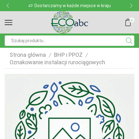
Dostarczamy w każde miejsce w kraju
0
Pole
wyszukiwania
Strona główna
BHP i PPOŻ
/
/
Oznakowanie instalacji rurociągowych