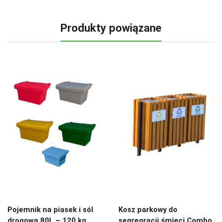
Produkty powiązane
Pojemnik na piasek i sól
Kosz parkowy do
drogową 80L – 120 kg
segregracji śmieci Combo