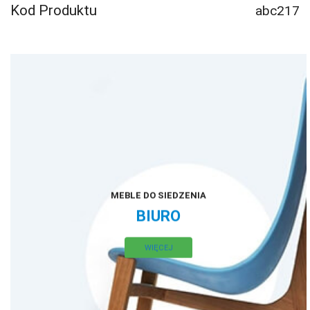
oraz
Kod Produktu
abc217
¾”
cale
MEBLE DO SIEDZENIA
BIURO
WIĘCEJ