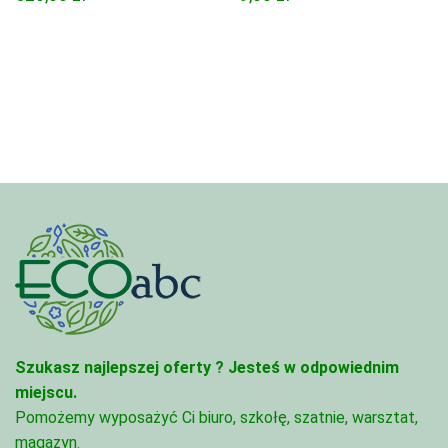
Szukasz najlepszej oferty ?
Jesteś w odpowiednim
miejscu.
Pomożemy wyposażyć Ci biuro, szkołę, szatnie, warsztat,
magazyn.