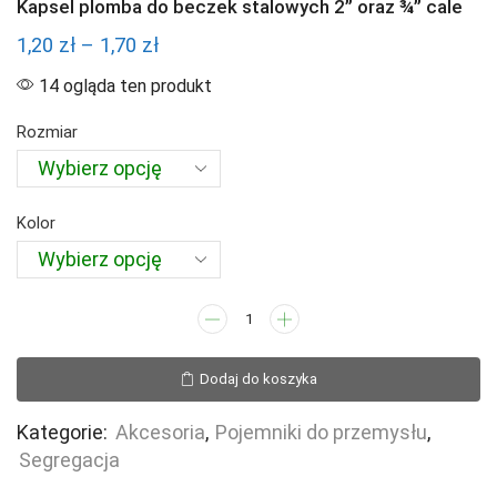
Kapsel plomba do beczek stalowych 2” oraz ¾” cale
Zakres
1,20
zł
–
1,70
zł
cen:
14 ogląda ten produkt
od
Rozmiar
1,20 zł
do
1,70 zł
Kolor
ilość
Kapsel
plomba
Dodaj do koszyka
do
beczek
Kategorie:
Akcesoria
,
Pojemniki do przemysłu
,
stalowych
Segregacja
2”