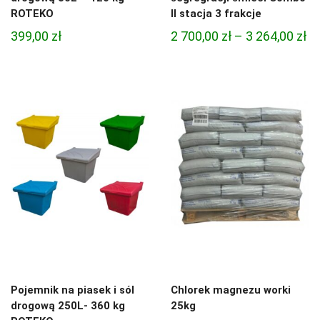
ROTEKO
II stacja 3 frakcje
Za
399,00
zł
2 700,00
zł
–
3 264,00
zł
ce
od
2
70
do
3
26
Pojemnik na piasek i sól
Chlorek magnezu worki
drogową 250L- 360 kg
25kg