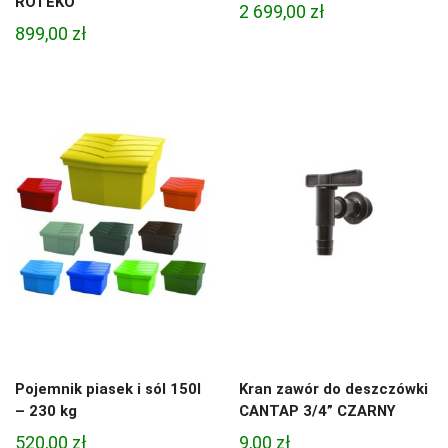
ROTEKO
2 699,00
zł
899,00
zł
Pojemnik piasek i sól 150l
Kran zawór do deszczówki
– 230 kg
CANTAP 3/4” CZARNY
520,00
zł
9,00
zł