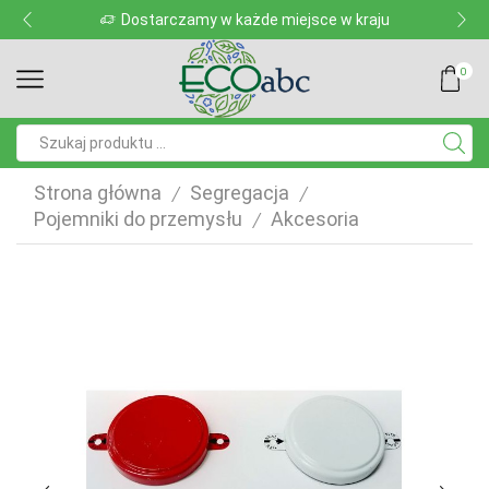
 kraju
Dostarczamy w każde miejsce w kra
0
Pole
wyszukiwania
Strona główna
Segregacja
/
/
Pojemniki do przemysłu
Akcesoria
/