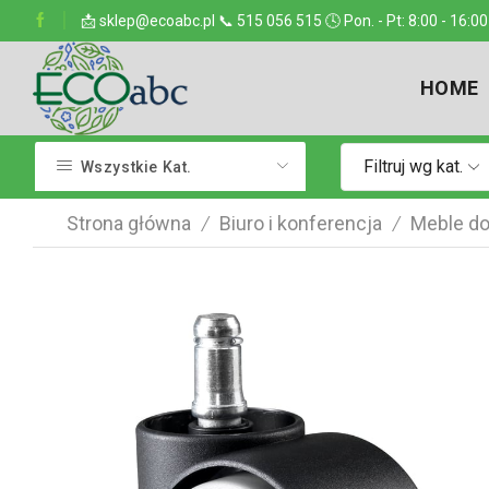
ejsce w kraju
📩 sklep@ecoabc.pl 📞 515 056 515 🕓 Pon. - Pt: 8:00 - 16:00
Dostarczamy w każde miejsce
HOME
Filtruj wg kat.
Wszystkie Kat.
Strona główna
Biuro i konferencja
Meble do
/
/