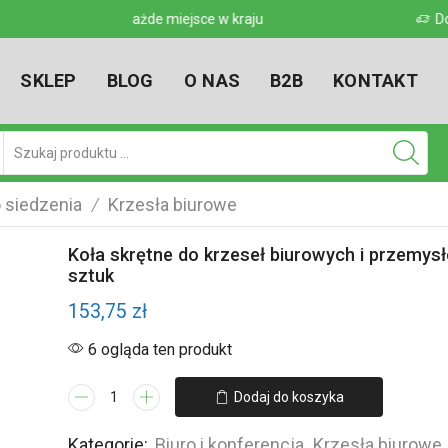
 w kraju
Dostarczamy w każde miejsce w kr
SKLEP
BLOG
O NAS
B2B
KONTAKT
Pole
wyszukiwania
 siedzenia
Krzesła biurowe
/
Koła skrętne do krzeseł biurowych i przemys
sztuk
153,75
zł
6 ogląda ten produkt
ilość
Dodaj do koszyka
Koła
skrętne
Kategorie:
Biuro i konferencja
,
Krzesła biurowe