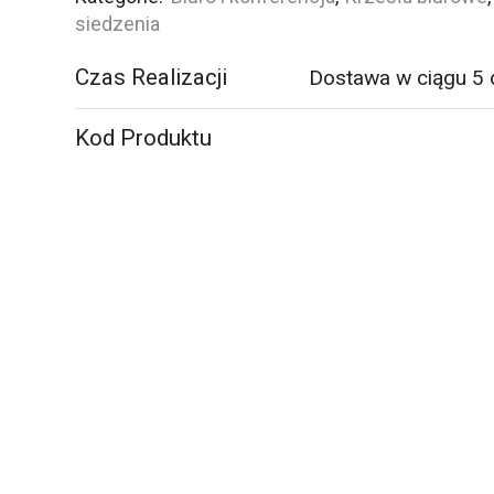
do
siedzenia
krzeseł
Czas Realizacji
Dostawa w ciągu 5 
biurowych
i
przemysłowych,
Kod Produktu
5
sztuk