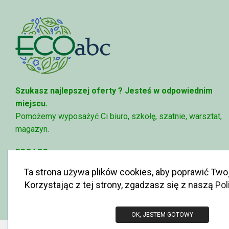
Szukasz najlepszej oferty ?
Jesteś w odpowiednim
miejscu.
Pomożemy wyposażyć Ci biuro, szkołę, szatnie, warsztat,
magazyn.
ECOABC
✉
sklep@ecoabc.pl
Ta strona używa plików cookies, aby poprawić Two
📳
515-056-515
Korzystając z tej strony, zgadzasz się z naszą
Pol
♻
Królewska 6, 05-825 Grodzisk Mazowiecki
OK, JESTEM GOTOWY