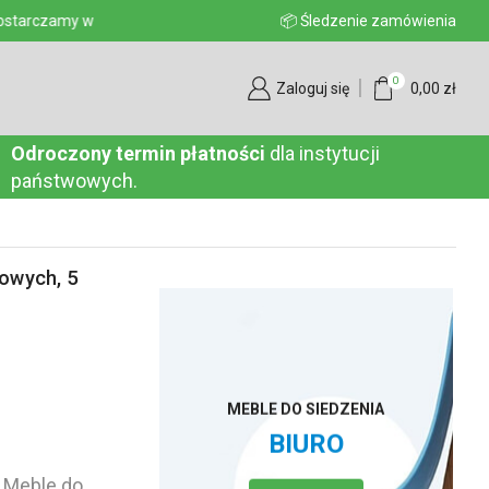
aju
📦 Śledzenie zamówienia
0
Zaloguj się
0,00
zł
Odroczony termin płatności
dla instytucji
państwowych.
łowych, 5
MEBLE DO SIEDZENIA
BIURO
,
Meble do