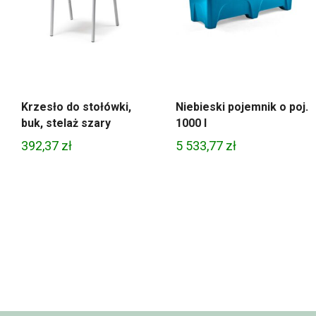
Krzesło do stołówki,
Niebieski pojemnik o poj.
buk, stelaż szary
1000 l
392,37
zł
5 533,77
zł