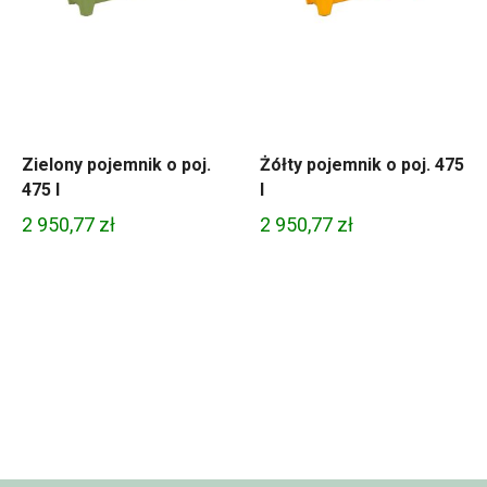
Zielony pojemnik o poj.
Żółty pojemnik o poj. 475
475 l
l
2 950,77
zł
2 950,77
zł