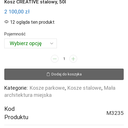
Kosz CREATIVE stalowy, 50l
2 100,00
zł
12 ogląda ten produkt
Pojemność
ilość
Kosz
CREATIVE
Dodaj do koszyka
stalowy,
50l
Kategorie:
Kosze parkowe
,
Kosze stalowe
,
Mała
architektura miejska
Kod
M3235
Produktu