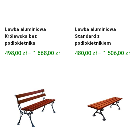
Ławka aluminiowa
Ławka aluminiowa
Królewska bez
Standard z
podłokietnika
podłokietnikiem
Zakres
Zak
498,00
zł
–
1 668,00
zł
480,00
zł
–
1 506,00
zł
cen:
cen:
od
od
498,00 zł
480,
do
do
1
1
668,00 zł
506,