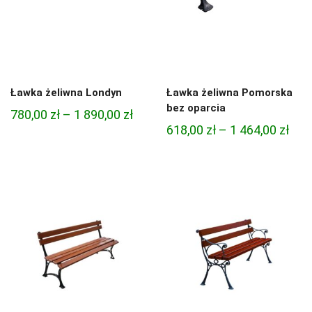
Ławka żeliwna Londyn
Ławka żeliwna Pomorska
bez oparcia
Zakres
780,00
zł
–
1 890,00
zł
Zak
618,00
zł
–
1 464,00
zł
cen:
cen:
od
od
780,00 zł
618,
do
do
1
1
890,00 zł
464,