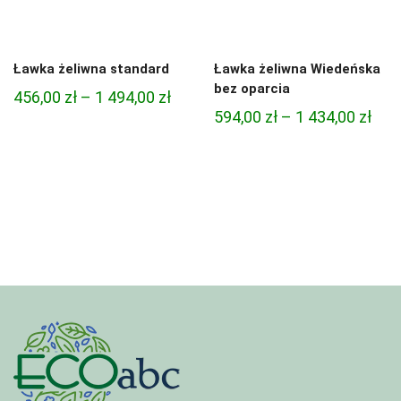
Ławka żeliwna standard
Ławka żeliwna Wiedeńska
bez oparcia
Zakres
456,00
zł
–
1 494,00
zł
Zak
594,00
zł
–
1 434,00
zł
cen:
cen:
od
od
456,00 zł
594,
do
do
1
1
494,00 zł
434,