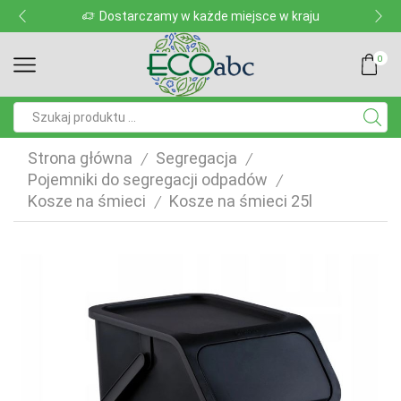
Dostarczamy w każde miejsce w kraju
0
Pole
wyszukiwania
Strona główna
Segregacja
/
/
Pojemniki do segregacji odpadów
/
Kosze na śmieci
Kosze na śmieci 25l
/