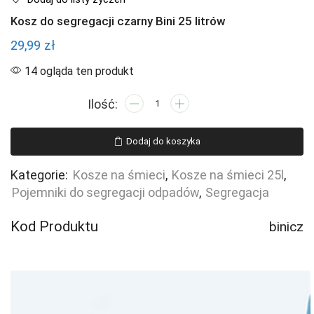
Kosz do segregacji czarny Bini 25 litrów
29,99
zł
14 ogląda ten produkt
ilość
Kosz
do
Dodaj do koszyka
segregacji
czarny
Kategorie:
Kosze na śmieci
,
Kosze na śmieci 25l
,
Bini
Pojemniki do segregacji odpadów
,
Segregacja
25
litrów
Kod Produktu
binicz