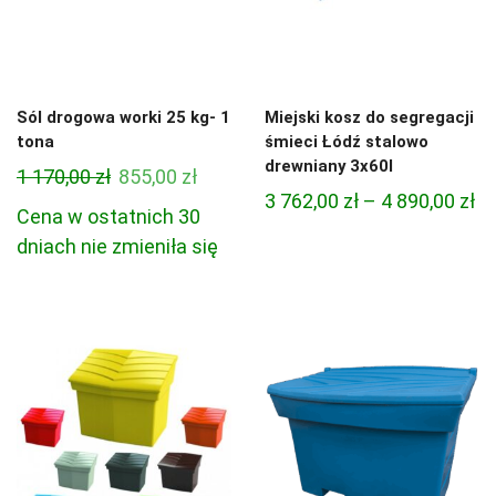
Sól drogowa worki 25 kg- 1
Miejski kosz do segregacji
tona
śmieci Łódź stalowo
drewniany 3x60l
Pierwotna
Aktualna
1 170,00
zł
855,00
zł
Za
3 762,00
zł
–
4 890,00
zł
cena
cena
Cena w ostatnich 30
ce
wynosiła:
wynosi:
dniach nie zmieniła się
od
1
855,00 zł.
3
170,00 zł.
76
do
4
89