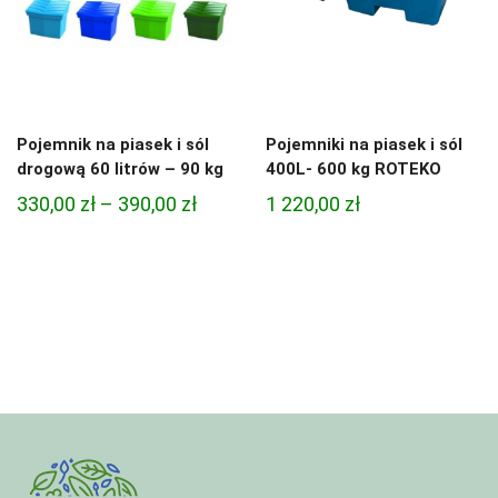
Pojemnik na piasek i sól
Pojemniki na piasek i sól
drogową 60 litrów – 90 kg
400L- 600 kg ROTEKO
Zakres
330,00
zł
–
390,00
zł
1 220,00
zł
cen:
od
330,00 zł
do
390,00 zł