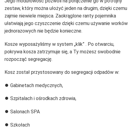
Jego modułowość pozwoli na połączenie go w potrójny
zestaw, który można ułożyć jeden na drugim, dzięki czemu
zajmie niewiele miejsca. Zaokrąglone ranty pojemnika
ułatwiają jego czyszczenie dzięki czemu używanie worków
jednorazowych nie będzie konieczne.
Kosze wyposażyliśmy w system „klik” . Po otwarciu,
pokrywa kosza zatrzymuje się, a Ty możesz swobodnie
rozpocząć segregację.
Kosz został przystosowany do segregacji odpadów w:
⏺️ Gabinetach medycznych,
⏺️ Szpitalach i ośrodkach zdrowia,
⏺️ Salonach SPA
⏺️ Szkołach