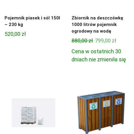
Pojemnik piasek i sól 150l
Zbiornik na deszczówkę
– 230 kg
1000 litrów pojemnik
ogrodowy na wodę
520,00
zł
Pierwotna
Aktual
880,00
zł
799,00
zł
cena
cena
Cena w ostatnich 30
wynosiła:
wynosi:
dniach nie zmieniła się
880,00 zł.
799,00 z