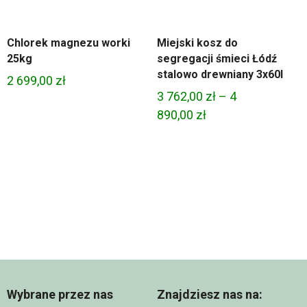
Chlorek magnezu worki
Miejski kosz do
25kg
segregacji śmieci Łódź
stalowo drewniany 3x60l
2 699,00
zł
3 762,00
zł
–
4
Zakres
890,00
zł
cen:
od
3
762,00 zł
do
4
890,00 zł
Wybrane przez nas
Znajdziesz nas na: