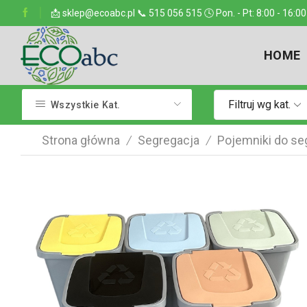
ejsce w kraju
📩 sklep@ecoabc.pl 📞 515 056 515 🕓 Pon. - Pt: 8:00 - 16:00
Dostarczamy w każde miejsce
HOME
Filtruj wg kat.
Wszystkie Kat.
Strona główna
Segregacja
Pojemniki do se
/
/