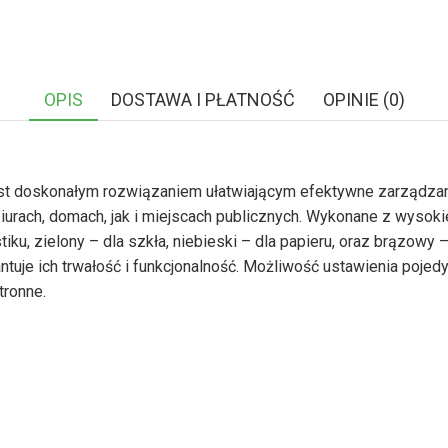
OPIS
DOSTAWA I PŁATNOŚĆ
OPINIE (0)
 jest doskonałym rozwiązaniem ułatwiającym efektywne zarządz
urach, domach, jak i miejscach publicznych. Wykonane z wysokie
stiku, zielony – dla szkła, niebieski – dla papieru, oraz brązo
ntuje ich trwałość i funkcjonalność. Możliwość ustawienia po
tronne.