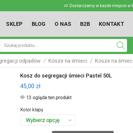
 w kraju
Dostarczamy w każde miejsce w kr
SKLEP
BLOG
O NAS
B2B
KONTAKT
Pole
wyszukiwania
gregacji odpadów
Kosze na śmieci
Kosze na śmieci
/
/
Kosz do segregacji śmieci Pastel 50L
45,00
zł
13 ogląda ten produkt
Kolor klapy