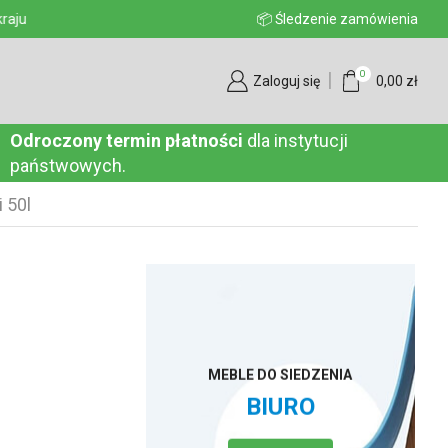
aju
📦 Śledzenie zamówienia
0
Zaloguj się
0,00
zł
Odroczony termin płatności
dla instytucji
państwowych.
 50l
MEBLE DO SIEDZENIA
BIURO