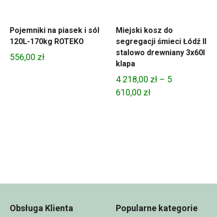
Pojemniki na piasek i sól
Miejski kosz do
120L-170kg ROTEKO
segregacji śmieci Łódź II
stalowo drewniany 3x60l
556,00
zł
klapa
4 218,00
zł
–
5
Zakres
610,00
zł
cen:
od
4
218,00 zł
do
5
610,00 zł
Obsługa Klienta
Popularne kategorie