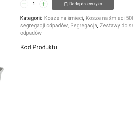
ilość
Dodaj do koszyka
Kosz
do
Kategorii:
Kosze na śmieci
,
Kosze na śmieci 50
segregacji
segregacji odpadów
,
Segregacja
,
Zestawy do s
śmieci
odpadów
Pastel
Kod Produktu
50L