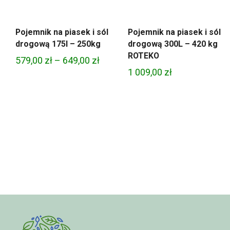
Pojemnik na piasek i sól
Pojemnik na piasek i sól
drogową 175l – 250kg
drogową 300L – 420 kg
ROTEKO
Zakres
579,00
zł
–
649,00
zł
1 009,00
zł
cen:
od
579,00 zł
do
649,00 zł