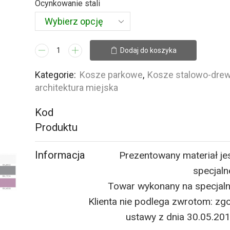
Ocynkowanie stali
ilość
Dodaj do koszyka
Kosz
Kubik
Kategorie:
Kosze parkowe
,
Kosze stalowo-dre
architektura miejska
Kod
Produktu
Informacja
Prezentowany materiał je
specjaln
Towar wykonany na specjal
Klienta nie podlega zwrotom: zgo
ustawy z dnia 30.05.20