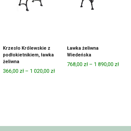
Krzesło Królewskie z
Ławka żeliwna
podłokietnikiem, ławka
Wiedeńska
żeliwna
Zakr
768,00
zł
–
1 890,00
zł
res
Zakres
366,00
zł
–
1 020,00
zł
cen:
:
cen:
od
od
768,0
00 zł
366,00 zł
do
do
1
1
890,0
00 zł
020,00 zł