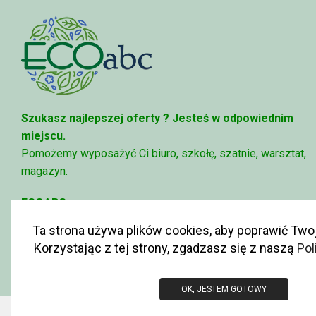
Szukasz najlepszej oferty ?
Jesteś w odpowiednim
miejscu.
Pomożemy wyposażyć Ci biuro, szkołę, szatnie, warsztat,
magazyn.
ECOABC
✉
sklep@ecoabc.pl
Ta strona używa plików cookies, aby poprawić Two
📳
515-056-515
Korzystając z tej strony, zgadzasz się z naszą
Pol
♻
Królewska 6, 05-825 Grodzisk Mazowiecki
OK, JESTEM GOTOWY