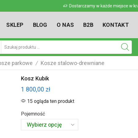
 w kraju
Dostarczamy w każde miejsce w kr
SKLEP
BLOG
O NAS
B2B
KONTAKT
Pole
wyszukiwania
osze parkowe
Kosze stalowo-drewniane
/
Kosz Kubik
1 800,00
zł
15 ogląda ten produkt
Pojemność