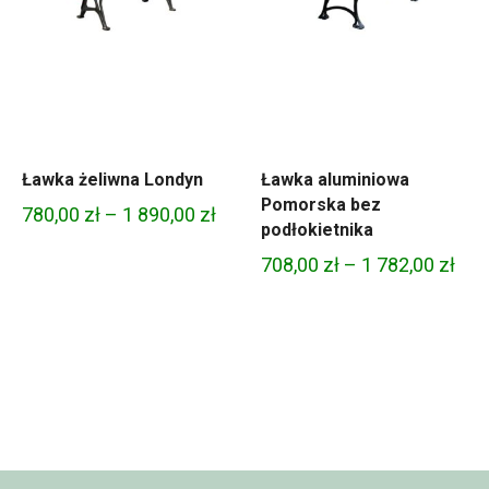
Ławka żeliwna Londyn
Ławka aluminiowa
Pomorska bez
Zakres
780,00
zł
–
1 890,00
zł
podłokietnika
cen:
kres
Zak
708,00
zł
–
1 782,00
zł
od
n:
cen
780,00 zł
od
do
6,00 zł
708,
1
do
890,00 zł
1
4,00 zł
782,