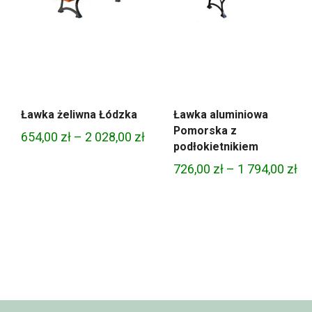
Ławka żeliwna Łódzka
Ławka aluminiowa
Pomorska z
Zakres
654,00
zł
–
2 028,00
zł
podłokietnikiem
cen:
Za
726,00
zł
–
1 794,00
zł
od
ce
654,00 zł
od
do
72
2
do
028,00 zł
1
79