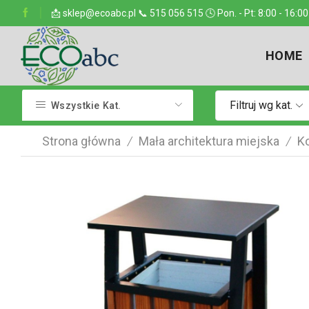
ejsce w kraju
📩 sklep@ecoabc.pl 📞 515 056 515 🕓 Pon. - Pt: 8:00 - 16:00
Dostarczamy w każde miejsce
HOME
Filtruj wg kat.
Wszystkie Kat.
Strona główna
Mała architektura miejska
K
/
/