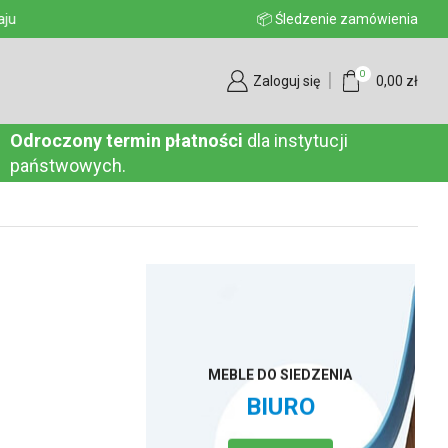
aju
📦 Śledzenie zamówienia
0
Zaloguj się
0,00
zł
Odroczony termin płatności
dla instytucji
państwowych.
MEBLE DO SIEDZENIA
BIURO