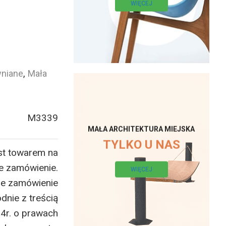
WIĘCEJ
wniane
,
Mała
M3339
MAŁA ARCHITEKTURA MIEJSKA
TYLKO U NAS
st towarem na
e zamówienie.
WIĘCEJ
ne zamówienie
dnie z treścią
14r. o prawach