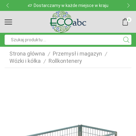
Dostarczamy w każde miejsce w kraju
0
Pole
wyszukiwania
Strona główna
Przemysł i magazyn
/
/
Wózki i kółka
Rollkontenery
/