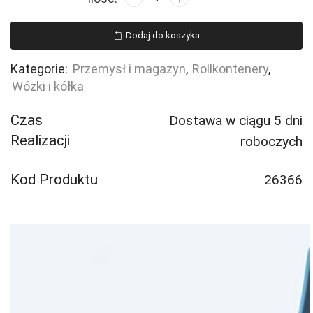
Kosz
paletowy
Dodaj do koszyka
VOLUME,
1200x800x400
Kategorie:
Przemysł i magazyn
,
Rollkontenery
,
mm,
Wózki i kółka
otwieranie
na
Czas
Dostawa w ciągu 5 dni
krótszym
Realizacji
roboczych
boku
Kod Produktu
26366