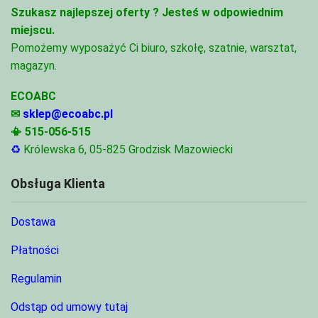
Szukasz najlepszej oferty ?
Jesteś w odpowiednim
miejscu.
Pomożemy wyposażyć Ci biuro, szkołę, szatnie, warsztat,
magazyn.
ECOABC
✉
sklep@ecoabc.pl
📳
515-056-515
♻
Królewska 6, 05-825 Grodzisk Mazowiecki
Obsługa Klienta
Dostawa
Płatności
Regulamin
Odstąp od umowy tutaj