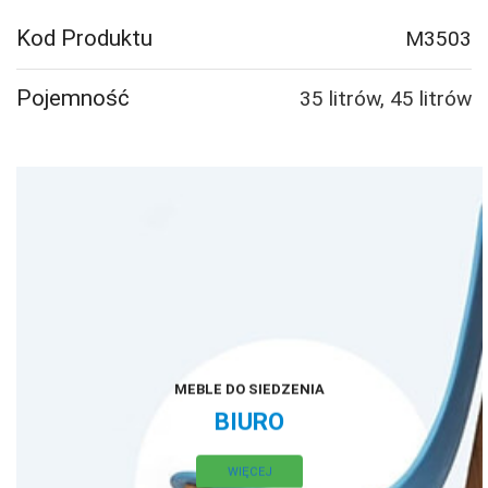
Kwadratowy
z
Kod Produktu
M3503
daszkiem
Pojemność
35 litrów, 45 litrów
MEBLE DO SIEDZENIA
BIURO
WIĘCEJ