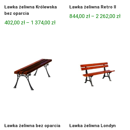
Ławka żeliwna Królewska
Ławka żeliwna Retro ll
bez oparcia
Zak
844,00
zł
–
2 262,00
zł
Zakres
402,00
zł
–
1 374,00
zł
cen:
cen:
od
od
844,
402,00 zł
do
do
2
1
262,
374,00 zł
Ławka żeliwna bez oparcia
Ławka żeliwna Londyn