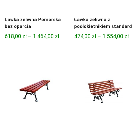
Ławka żeliwna Pomorska
Ławka żeliwna z
bez oparcia
podłokietnikiem standard
Zakres
Zak
618,00
zł
–
1 464,00
zł
474,00
zł
–
1 554,00
zł
cen:
cen:
od
od
618,00 zł
474,
do
do
1
1
464,00 zł
554,