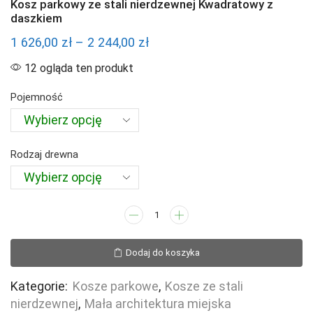
Kosz parkowy ze stali nierdzewnej Kwadratowy z
daszkiem
Zakres
1 626,00
zł
–
2 244,00
zł
cen:
12 ogląda ten produkt
od
Pojemność
1
626,00 zł
do
Rodzaj drewna
2
244,00 zł
ilość
Kosz
parkowy
Dodaj do koszyka
ze
stali
Kategorie:
Kosze parkowe
,
Kosze ze stali
nierdzewnej
nierdzewnej
,
Mała architektura miejska