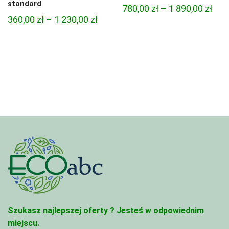
standard
Zak
780,00
zł
–
1 890,00
zł
Zakres
360,00
zł
–
1 230,00
zł
cen:
cen:
od
od
780,
360,00 zł
do
do
1
1
890,
230,00 zł
Szukasz najlepszej oferty ?
Jesteś w odpowiednim
miejscu.