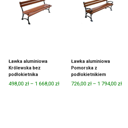
Ławka aluminiowa
Ławka aluminiowa
Królewska bez
Pomorska z
podłokietnika
podłokietnikiem
Zakres
Za
498,00
zł
–
1 668,00
zł
726,00
zł
–
1 794,00
zł
cen:
ce
od
od
498,00 zł
72
do
do
1
1