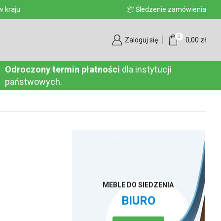
aju
📦 Śledzenie zamówienia
0
Zaloguj się
0,00
zł
Odroczony termin płatności
dla instytucji
państwowych.
MEBLE DO SIEDZENIA
BIURO