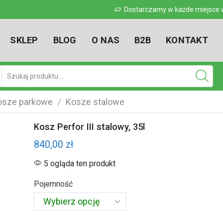
 w kraju
Dostarczamy w każde miejsce w kr
SKLEP
BLOG
O NAS
B2B
KONTAKT
Pole
wyszukiwania
osze parkowe
Kosze stalowe
/
Kosz Perfor III stalowy, 35l
840,00
zł
5 ogląda ten produkt
Pojemność