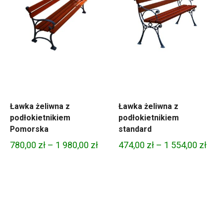
Ławka żeliwna z
Ławka żeliwna z
podłokietnikiem
podłokietnikiem
Pomorska
standard
kres
Zakres
Zak
780,00
zł
–
1 980,00
zł
474,00
zł
–
1 554,00
zł
n:
cen:
cen
od
od
6,00 zł
780,00 zł
474,
do
do
1
1