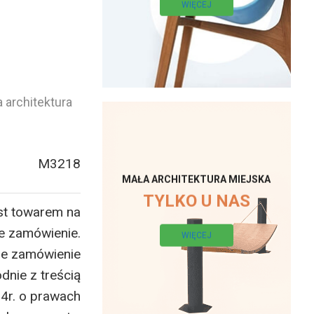
WIĘCEJ
 architektura
M3218
MAŁA ARCHITEKTURA MIEJSKA
TYLKO U NAS
st towarem na
e zamówienie.
WIĘCEJ
ne zamówienie
dnie z treścią
14r. o prawach