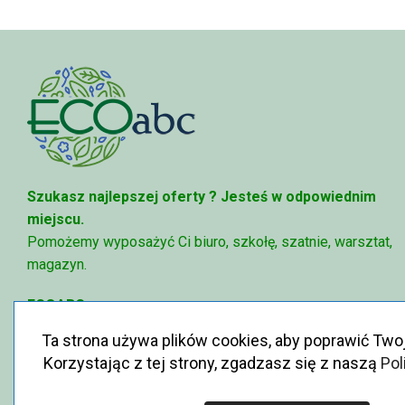
668,00 zł
79
Szukasz najlepszej oferty ?
Jesteś w odpowiednim
miejscu.
Pomożemy wyposażyć Ci biuro, szkołę, szatnie, warsztat,
magazyn.
ECOABC
✉
sklep@ecoabc.pl
Ta strona używa plików cookies, aby poprawić Two
📳
515-056-515
Korzystając z tej strony, zgadzasz się z naszą
Pol
♻
Królewska 6, 05-825 Grodzisk Mazowiecki