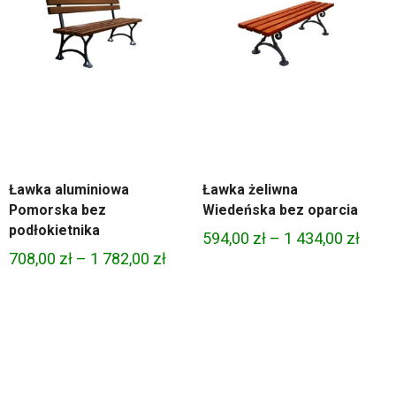
Ławka aluminiowa
Ławka żeliwna
Pomorska bez
Wiedeńska bez oparcia
podłokietnika
Zakr
594,00
zł
–
1 434,00
zł
res
Zakres
708,00
zł
–
1 782,00
zł
cen:
:
cen:
od
od
594,0
00 zł
708,00 zł
do
do
1
1
434,0