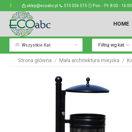
ejsce w kraju
📩 sklep@ecoabc.pl 📞 515 056 515 🕓 Pon. - Pt: 8:00 - 16:00
Dostarczamy w każde miejsce
HOME
Filtruj wg kat.
Wszystkie Kat.
Strona główna
Mała architektura miejska
K
/
/