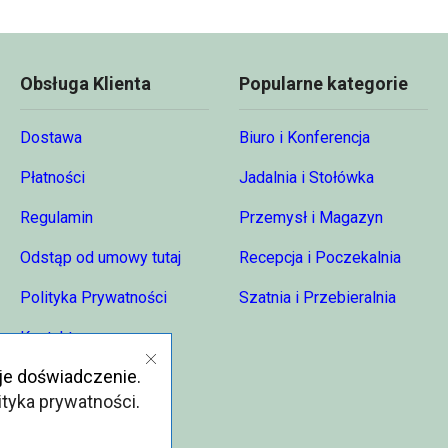
4,00 zł
980,00 zł
554,
Obsługa Klienta
Popularne kategorie
Dostawa
Biuro i Konferencja
Płatności
Jadalnia i Stołówka
Regulamin
Przemysł i Magazyn
Odstąp od umowy tutaj
Recepcja i Poczekalnia
Polityka Prywatności
Szatnia i Przebieralnia
Kontakt
je doświadczenie.
O nas
ityka prywatności
.