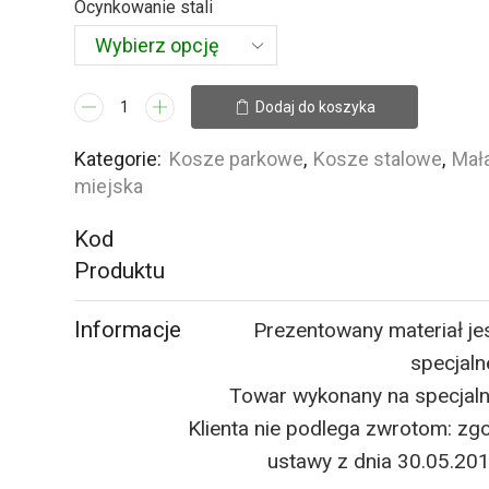
Ocynkowanie stali
ilość
Dodaj do koszyka
Kosz
Perfor
Kategorie:
Kosze parkowe
,
Kosze stalowe
,
Mała
III
miejska
stalowy,
Kod
35l
Produktu
Informacje
Prezentowany materiał je
specjaln
Towar wykonany na specjal
Klienta nie podlega zwrotom: zgo
ustawy z dnia 30.05.20