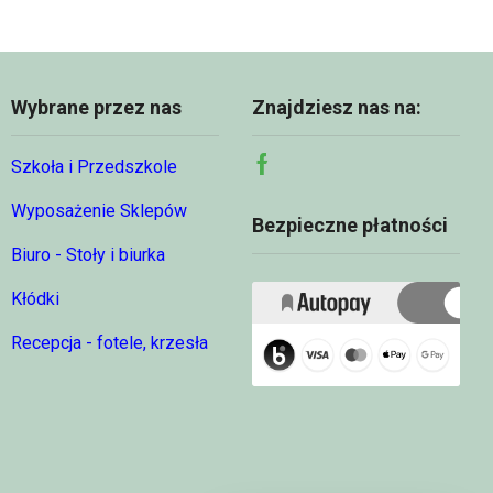
00 zł
230,0
2
394,00 zł
Wybrane przez nas
Znajdziesz nas na:
Szkoła i Przedszkole
Facebook
Wyposażenie Sklepów
Bezpieczne płatności
Biuro - Stoły i biurka
Kłódki
Recepcja - fotele, krzesła