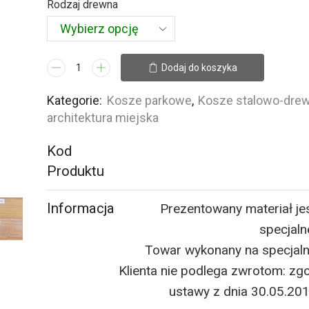
Rodzaj drewna
362,00 zł
ilość
Dodaj do koszyka
Kosz
z
Kategorie:
Kosze parkowe
,
Kosze stalowo-dre
kulą
architektura miejska
II
Kod
i
daszkiem
Produktu
stalowo-
drewniany,
Informacja
Prezentowany materiał je
35l-
specjaln
45l
Towar wykonany na specjal
Klienta nie podlega zwrotom: zgo
ustawy z dnia 30.05.20