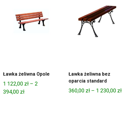
Ławka żeliwna Opole
Ławka żeliwna bez
oparcia standard
1 122,00
zł
–
2
res
Zakr
360,00
zł
–
1 230,00
zł
Zakres
394,00
zł
:
cen:
cen:
od
od
00 zł
360,0
1
do
122,00 zł
1
do