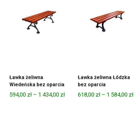
Ławka żeliwna
Ławka żeliwna Łódzka
Wiedeńska bez oparcia
bez oparcia
Zakres
Za
594,00
zł
–
1 434,00
zł
618,00
zł
–
1 584,00
zł
cen:
ce
od
od
594,00 zł
61
do
do
1
1