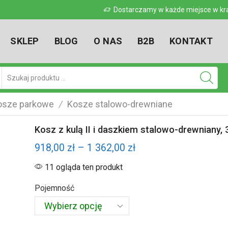
 w kraju
Dostarczamy w każde miejsce w kr
SKLEP
BLOG
O NAS
B2B
KONTAKT
Pole
wyszukiwania
osze parkowe
Kosze stalowo-drewniane
/
Kosz z kulą II i daszkiem stalowo-drewniany, 3
Zakres
918,00
zł
–
1 362,00
zł
cen:
11 ogląda ten produkt
od
Pojemność
918,00 zł
do
1