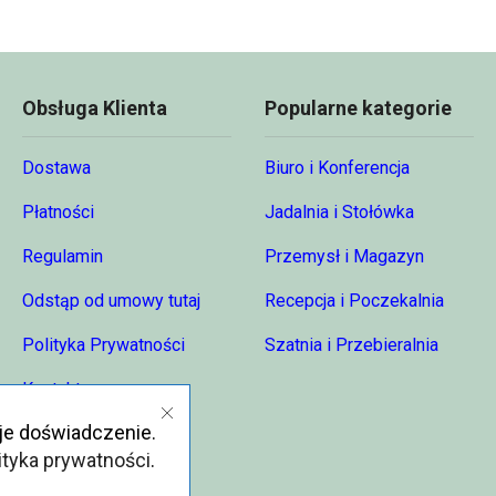
4,00 zł
950,
Obsługa Klienta
Popularne kategorie
Dostawa
Biuro i Konferencja
Płatności
Jadalnia i Stołówka
Regulamin
Przemysł i Magazyn
Odstąp od umowy tutaj
Recepcja i Poczekalnia
Polityka Prywatności
Szatnia i Przebieralnia
Kontakt
je doświadczenie.
O nas
ityka prywatności
.