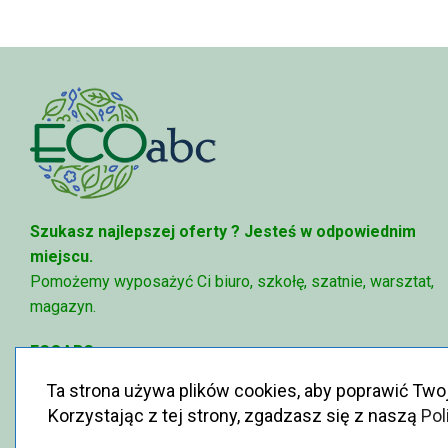
434,00 zł
58
Szukasz najlepszej oferty ?
Jesteś w odpowiednim
miejscu.
Pomożemy wyposażyć Ci biuro, szkołę, szatnie, warsztat,
magazyn.
ECOABC
✉
sklep@ecoabc.pl
Ta strona używa plików cookies, aby poprawić Two
📳
515-056-515
Korzystając z tej strony, zgadzasz się z naszą
Pol
♻
Królewska 6, 05-825 Grodzisk Mazowiecki