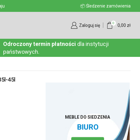
aju
📦 Śledzenie zamówienia
0
Zaloguj się
0,00
zł
Odroczony termin płatności
dla instytucji
państwowych.
5l-45l
MEBLE DO SIEDZENIA
BIURO