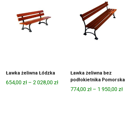
Ławka żeliwna Łódzka
Ławka żeliwna bez
podłokietnika Pomorska
Zakres
654,00
zł
–
2 028,00
zł
kres
Zak
774,00
zł
–
1 950,00
zł
cen:
n:
cen
od
od
654,00 zł
8,00 zł
774,
do
do
2
1
028,00 zł