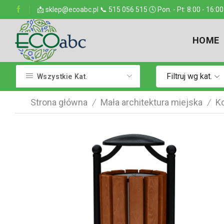
ejsce w kraju
📩 sklep@ecoabc.pl 📞 515 056 515 🕓 Pon. - Pt: 8:00 - 16:00
Dostarczamy w każde miejsce
HOME
Filtruj wg kat.
Wszystkie Kat.
Strona główna
Mała architektura miejska
K
/
/