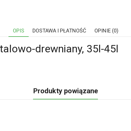
OPIS
DOSTAWA I PŁATNOŚĆ
OPINIE (0)
stalowo-drewniany, 35l-45l
Produkty powiązane