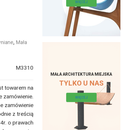
WIĘCEJ
wniane
,
Mała
M3310
MAŁA ARCHITEKTURA MIEJSKA
TYLKO U NAS
st towarem na
e zamówienie.
WIĘCEJ
ne zamówienie
dnie z treścią
14r. o prawach