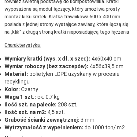
również świetną podstawę do kompostownika. Kratki
wyposażone są moduł łączący, który umożliwa prosty
montaż kilku kratek. Kratka trawnikowa 600 x 400 mm
posiada z jednej strony wystające zawiasy, które łączą się
na „klik” z drugą stroną kratki nieposiadającą tego łączenia
Charakterystyka:
Wymiary kratki (wys. x dł. x szer.):
4x60x40 cm
Wymiar roboczy (bez zaczepów):
4x56x39,5 cm
Materiał:
polietylen LDPE uzyskany w procesie
recyklingu
Kolor:
Czarny
Waga 1 szt.:
ok. 0,7 kg
Ilość szt. na palecie:
208 szt.
Ilość szt. na m2:
4,5 szt.
Grubość ścianki zewnętrznej:
3 mm
Wytrzymałość z wypełnieniem:
do 1000 ton/ m2