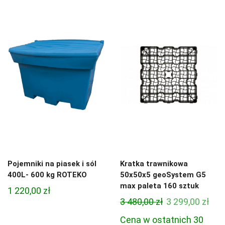
od
579,00
do
649,00
Pojemniki na piasek i sól
Kratka trawnikowa
400L- 600 kg ROTEKO
50x50x5 geoSystem G5
max paleta 160 sztuk
1 220,00
zł
Pierwotna
Akt
3 480,00
zł
3 299,00
zł
cena
cen
Cena w ostatnich 30