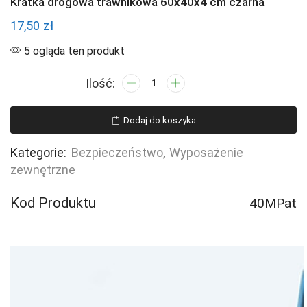
Kratka drogowa trawnikowa 60x40x4 cm czarna
17,50
zł
5 ogląda ten produkt
ilość
Kratka
drogowa
Dodaj do koszyka
trawnikowa
60x40x4
Kategorie:
Bezpieczeństwo
,
Wyposażenie
cm
zewnętrzne
czarna
Kod Produktu
40MPat