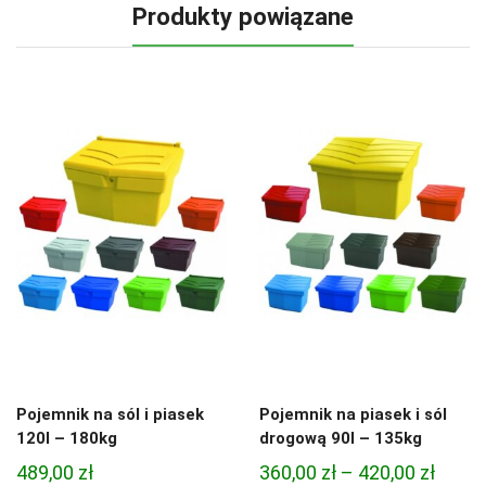
Produkty powiązane
Pojemnik na sól i piasek
Pojemnik na piasek i sól
120l – 180kg
drogową 90l – 135kg
Zakre
489,00
zł
360,00
zł
–
420,00
zł