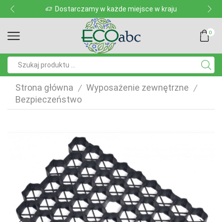
Dostarczamy w każde miejsce w kraju
0
Pole
wyszukiwania
Strona główna
Wyposażenie zewnętrzne
/
/
Bezpieczeństwo