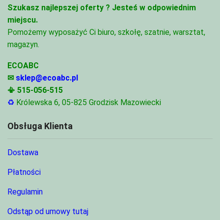
Szukasz najlepszej oferty ?
Jesteś w odpowiednim
miejscu.
Pomożemy wyposażyć Ci biuro, szkołę, szatnie, warsztat,
magazyn.
ECOABC
✉
sklep@ecoabc.pl
📳
515-056-515
♻
Królewska 6, 05-825 Grodzisk Mazowiecki
Obsługa Klienta
Dostawa
Płatności
Regulamin
Odstąp od umowy tutaj