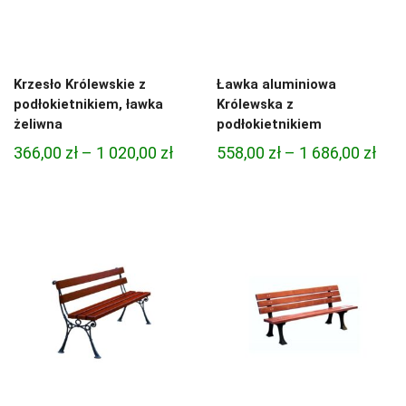
Krzesło Królewskie z
Ławka aluminiowa
podłokietnikiem, ławka
Królewska z
żeliwna
podłokietnikiem
Zakres
Zak
366,00
zł
–
1 020,00
zł
558,00
zł
–
1 686,00
zł
cen:
cen:
od
od
366,00 zł
558,
do
do
1
1
020,00 zł
686,