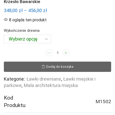
Krzesło Bawarskie
Zakres
348,00
zł
–
456,00
zł
cen:
8 ogląda ten produkt
od
Wykończenie drewna
348,00 zł
do
456,00 zł
ilość
Krzesło
Bawarskie
Dodaj do koszyka
Kategorie:
Ławki drewniane
,
Ławki miejskie i
parkowe
,
Mała architektura miejska
Kod
M1502
Produktu