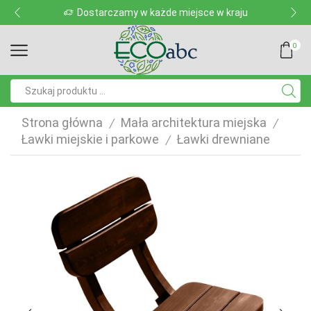
Dostarczamy w każde miejsce w kraju
0
Pole
wyszukiwania
Strona główna
Mała architektura miejska
/
/
Ławki miejskie i parkowe
Ławki drewniane
/