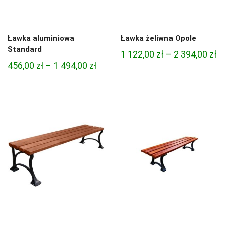
Ławka aluminiowa
Ławka żeliwna Opole
Standard
Za
1 122,00
zł
–
2 394,00
zł
Zakres
456,00
zł
–
1 494,00
zł
ce
cen:
od
od
1
456,00 zł
12
do
do
1
2
494,00 zł
39