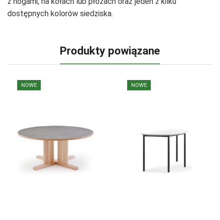
z nogami, na kołach lub płozach oraz jeden z kilku
dostępnych kolorów siedziska.
Produkty powiązane
NOWE
NOWE