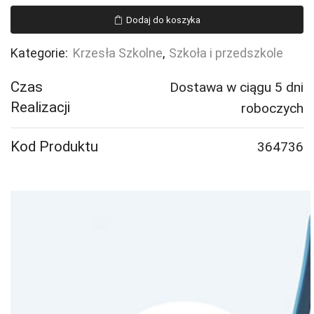
BRIAN,
Dodaj do koszyka
regulacja
wysokości,
Kategorie:
Krzesła Szkolne
,
Szkoła i przedszkole
na
kółkach,
Czas
Dostawa w ciągu 5 dni
żółty
Realizacji
roboczych
Kod Produktu
364736