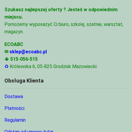
Szukasz najlepszej oferty ?
Jesteś w odpowiednim
miejscu.
Pomożemy wyposażyć Ci biuro, szkołę, szatnie, warsztat,
magazyn.
ECOABC
✉
sklep@ecoabc.pl
📳
515-056-515
♻
Królewska 6, 05-825 Grodzisk Mazowiecki
Obsługa Klienta
Dostawa
Płatności
Regulamin
Odstąp od umowy tutaj