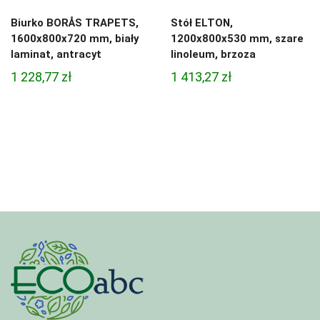
Biurko BORÅS TRAPETS,
Stół ELTON,
1600x800x720 mm, biały
1200x800x530 mm, szare
laminat, antracyt
linoleum, brzoza
1 228,77
zł
1 413,27
zł