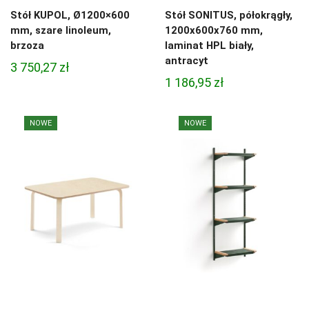
Stół KUPOL, Ø1200×600
Stół SONITUS, półokrągły,
mm, szare linoleum,
1200x600x760 mm,
brzoza
laminat HPL biały,
antracyt
3 750,27
zł
1 186,95
zł
NOWE
NOWE