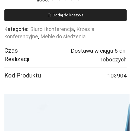
Krzesło
LANGFORD,
Dodaj do koszyka
proste
nogi,
Kategorie:
Biuro i konferencja
,
Krzesła
szary/brązowy
konferencyjne
,
Meble do siedzenia
Czas
Dostawa w ciągu 5 dni
Realizacji
roboczych
Kod Produktu
103904