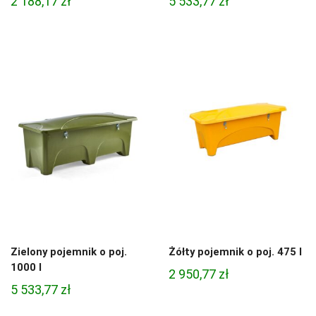
2 188,17
zł
5 533,77
zł
Zielony pojemnik o poj.
Żółty pojemnik o poj. 475 l
1000 l
2 950,77
zł
5 533,77
zł