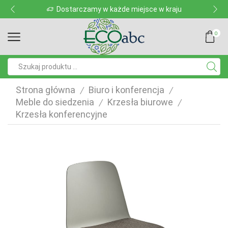
Dostarczamy w każde miejsce w kraju
0
Pole
wyszukiwania
Strona główna
Biuro i konferencja
/
/
Meble do siedzenia
Krzesła biurowe
/
/
Krzesła konferencyjne