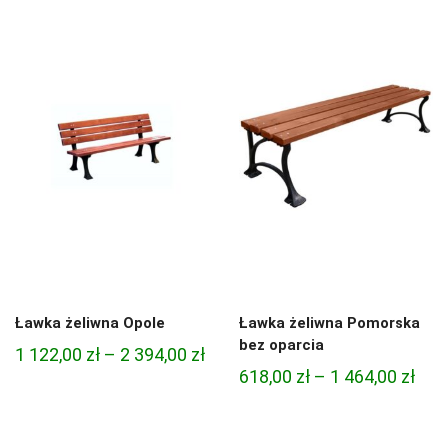
od
od
348,00 zł
726,
do
do
960,00 zł
1
794,
Ławka żeliwna Opole
Ławka żeliwna Pomorska
bez oparcia
Zakres
1 122,00
zł
–
2 394,00
zł
Zak
618,00
zł
–
1 464,00
zł
cen:
cen:
od
od
1