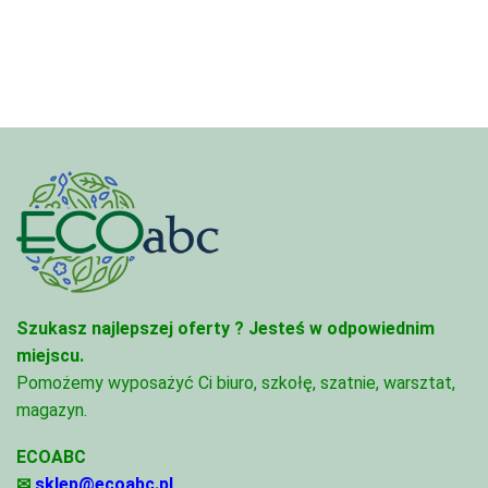
618,
122,00 zł
do
do
1
2
464,
394,00 zł
Szukasz najlepszej oferty ?
Jesteś w odpowiednim
miejscu.
Pomożemy wyposażyć Ci biuro, szkołę, szatnie, warsztat,
magazyn.
ECOABC
✉
sklep@ecoabc.pl