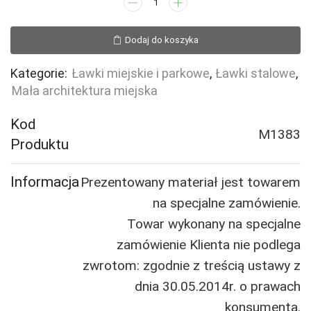
ilość
Ławka
GALEA
Dodaj do koszyka
z
podłokietnikiem
Kategorie:
Ławki miejskie i parkowe
,
Ławki stalowe
,
Mała architektura miejska
Kod
M1383
Produktu
Informacja
Prezentowany materiał jest towarem
na specjalne zamówienie.
Towar wykonany na specjalne
zamówienie Klienta nie podlega
zwrotom: zgodnie z treścią ustawy z
dnia 30.05.2014r. o prawach
konsumenta.