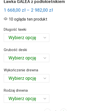
Ławka GALEA z podłokietnikiem
Zakres
1 668,00
zł
–
2 982,00
zł
cen:
10 ogląda ten produkt
od
Długość ławki
1
668,00 zł
do
Grubość deski
2
982,00 zł
Wykończenie drewna
Rodzaj drewna