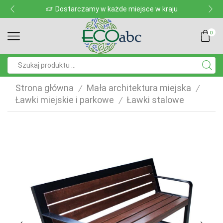
Dostarczamy w każde miejsce w kraju
0
Pole
wyszukiwania
Strona główna
Mała architektura miejska
/
/
Ławki miejskie i parkowe
Ławki stalowe
/