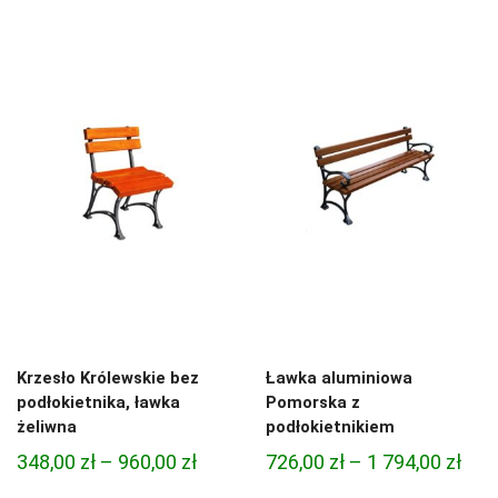
cen:
cen:
od
od
474,00 zł
618,
do
do
1
1
554,00 zł
584,
Krzesło Królewskie bez
Ławka aluminiowa
podłokietnika, ławka
Pomorska z
żeliwna
podłokietnikiem
Zakres
Zak
348,00
zł
–
960,00
zł
726,00
zł
–
1 794,00
zł
cen:
cen: