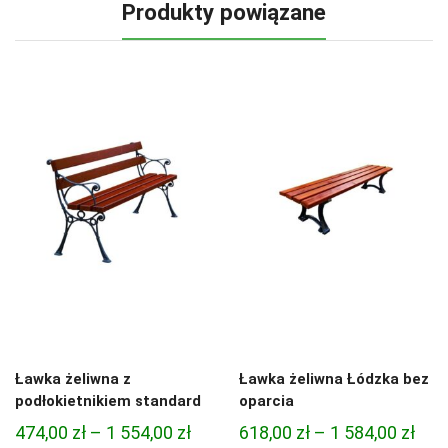
Produkty powiązane
Ławka żeliwna z
Ławka żeliwna Łódzka bez
podłokietnikiem standard
oparcia
Zakres
Zak
474,00
zł
–
1 554,00
zł
618,00
zł
–
1 584,00
zł