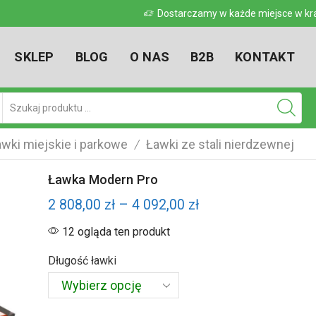
e w kraju
Dostarczamy w każde miejsce w k
SKLEP
BLOG
O NAS
B2B
KONTAKT
Pole
wyszukiwania
wki miejskie i parkowe
Ławki ze stali nierdzewnej
/
Ławka Modern Pro
Zakres
2 808,00
zł
–
4 092,00
zł
cen:
12 ogląda ten produkt
od
Długość ławki
2
808,00 zł
do