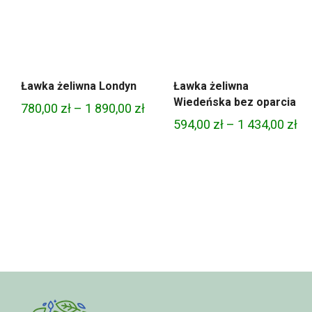
Ławka żeliwna Londyn
Ławka żeliwna
Wiedeńska bez oparcia
Zakres
780,00
zł
–
1 890,00
zł
Za
594,00
zł
–
1 434,00
zł
cen:
ce
od
od
780,00 zł
59
do
do
1
1
890,00 zł
43