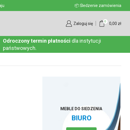
raju
📦 Śledzenie zamówienia
0
Zaloguj się
0,00
zł
Odroczony termin płatności
dla instytucji
państwowych.
MEBLE DO SIEDZENIA
BIURO