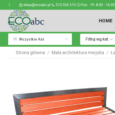
miejsce w kraju
📩 sklep@ecoabc.pl 📞 515 056 515 🕓 Pon. - Pt: 8:00 - 16:00
Dostarczamy w każde miejsc
HOME
Filtruj wg kat.
Wszystkie Kat.
Strona główna
Mała architektura miejska
Ła
/
/