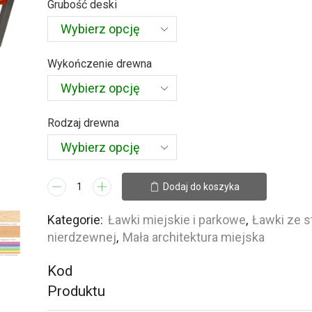
Grubość deski
4
092,00 zł
Wykończenie drewna
Rodzaj drewna
ilość
Dodaj do koszyka
Ławka
Modern
Kategorie:
Ławki miejskie i parkowe
,
Ławki ze st
Pro
nierdzewnej
,
Mała architektura miejska
Kod
Produktu