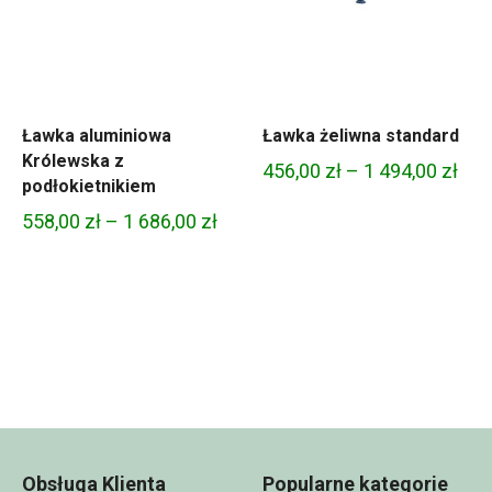
Ławka aluminiowa
Ławka żeliwna standard
Królewska z
Zak
456,00
zł
–
1 494,00
zł
podłokietnikiem
kres
cen
Zakres
558,00
zł
–
1 686,00
zł
n:
od
cen:
456,
od
4,00 zł
do
558,00 zł
1
do
494,
1
4,00 zł
686,00 zł
Obsługa Klienta
Popularne kategorie